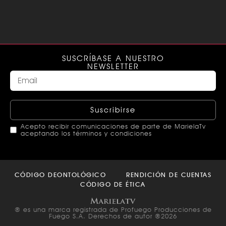
SUSCRÍBASE A NUESTRO
NEWSLETTER
Suscribirse
Acepto recibir comunicaciones de parte de MarielaTv
aceptando los términos y condiciones
This
field
CÓDIGO DEONTOLÓGICO
RENDICIÓN DE CUENTAS
should
CÓDIGO DE ÉTICA
be left
blank
® es una marca registrada de Profuego Producciones de
Fuego S.A. Derechos de autor ®2026