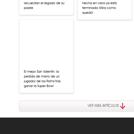
recuerdan el legado de su
hecha en cera ya está
padre
terminada ¡Mira como
quedó!
El mejor San Valentín: la
pedida de mano de un
jugador de los Rams tras
ganar la Super Bowl
VER MÁS ARTÍCULOS