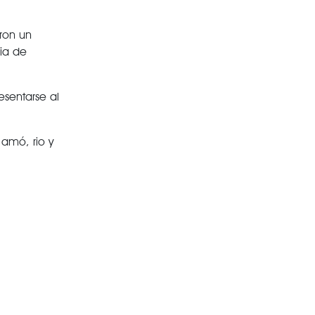
ron un
ia de
sentarse al
 amó, rio y