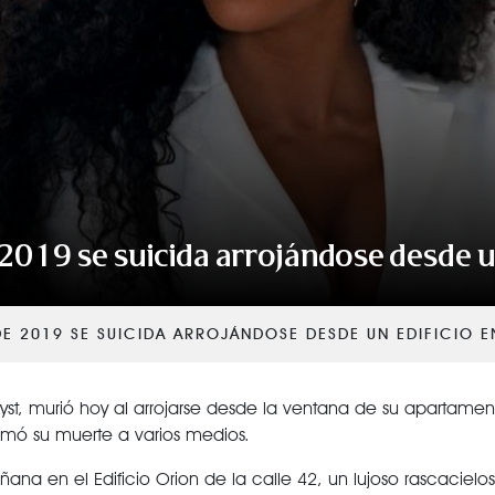
2019 se suicida arrojándose desde u
DE 2019 SE SUICIDA ARROJÁNDOSE DESDE UN EDIFICIO 
ryst, murió hoy al arrojarse desde la ventana de su apartame
rmó su muerte a varios medios.
ana en el Edificio Orion de la calle 42, un lujoso rascacielo