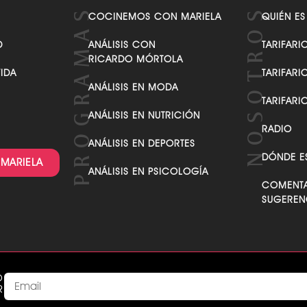
VER TODAS LAS CATEGORÍAS
COCINEMOS CON MARIELA
QUIÉN ES
D
ANÁLISIS CON
TARIFARI
RICARDO MÓRTOLA
VIDA
TARIFARI
ANÁLISIS EN MODA
TARIFARI
ANÁLISIS EN NUTRICIÓN
RADIO
ANÁLISIS EN DEPORTES
DÓNDE E
 MARIELA
ANÁLISIS EN PSICOLOGÍA
COMENTA
SUGEREN
O
R