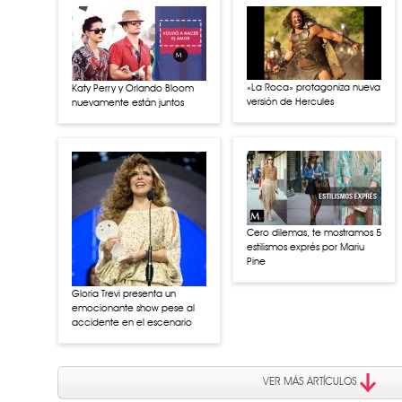
«La Roca» protagoniza nueva
Katy Perry y Orlando Bloom
versión de Hercules
nuevamente están juntos
Cero dilemas, te mostramos 5
estilismos exprés por Mariu
Pine
Gloria Trevi presenta un
emocionante show pese al
accidente en el escenario
VER MÁS ARTÍCULOS