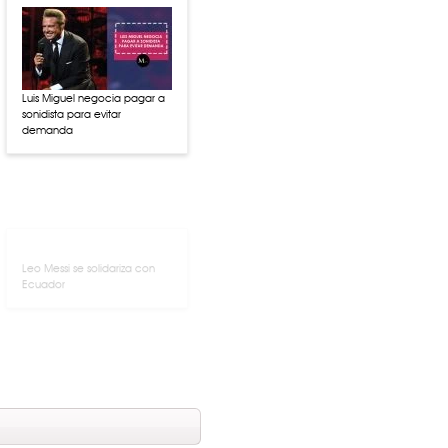
Luis Miguel negocia pagar a
sonidista para evitar
demanda
Leo Messi se solidariza con
Ecuador