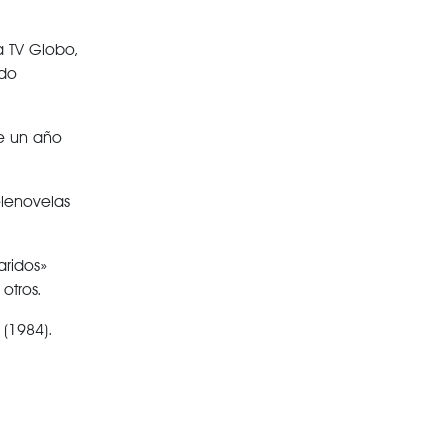
a TV Globo,
ido
ue un año
elenovelas
aridos»
otros.
 (1984).