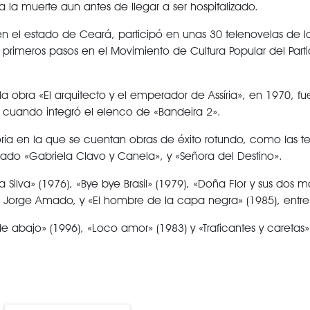
 la muerte aun antes de llegar a ser hospitalizado.
en el estado de Ceará, participó en unas 30 telenovelas de l
 primeros pasos en el Movimiento de Cultura Popular del Part
a obra «El arquitecto y el emperador de Assíria», en 1970, f
 cuando integró el elenco de «Bandeira 2».
ria en la que se cuentan obras de éxito rotundo, como las t
mado «Gabriela Clavo y Canela», y «Señora del Destino».
Silva» (1976), «Bye bye Brasil» (1979), «Doña Flor y sus dos m
orge Amado, y «El hombre de la capa negra» (1985), entre 
 abajo» (1996), «Loco amor» (1983) y «Traficantes y caretas»