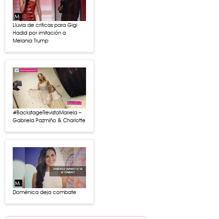
Lluvia de criticas para Gigi
Hadid por imitación a
Melania Trump
#BackstageRevistaMariela –
Gabriela Pazmiño & Charlotte
Doménica deja combate