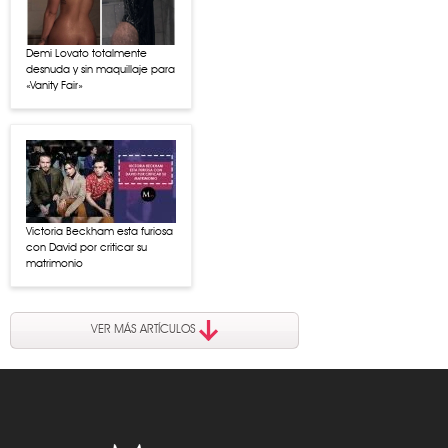
Demi Lovato totalmente
desnuda y sin maquillaje para
«Vanity Fair»
Victoria Beckham esta furiosa
con David por criticar su
matrimonio
VER MÁS ARTÍCULOS