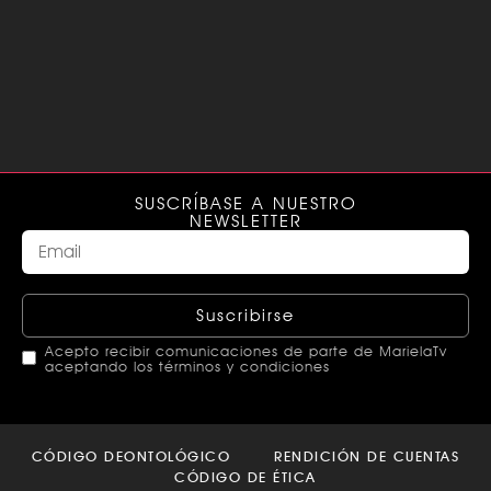
SUSCRÍBASE A NUESTRO
NEWSLETTER
Suscribirse
Acepto recibir comunicaciones de parte de MarielaTv
aceptando los términos y condiciones
This
field
CÓDIGO DEONTOLÓGICO
RENDICIÓN DE CUENTAS
should
CÓDIGO DE ÉTICA