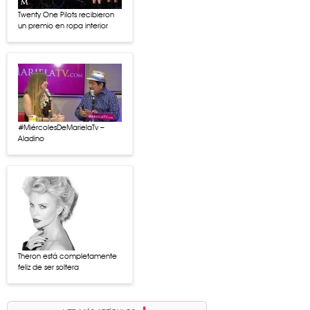
Twenty One Pilots recibieron
un premio en ropa interior
#MiércolesDeMarielaTv –
Aladino
Theron está completamente
feliz de ser soltera