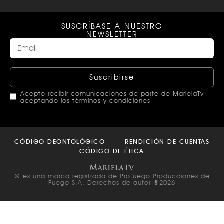
SUSCRÍBASE A NUESTRO
NEWSLETTER
Suscribirse
Acepto recibir comunicaciones de parte de MarielaTv
aceptando los términos y condiciones
This
field
CÓDIGO DEONTOLÓGICO
RENDICIÓN DE CUENTAS
should
CÓDIGO DE ÉTICA
be left
blank
® es una marca registrada de Profuego Producciones de
Fuego S.A. Derechos de autor ®2026