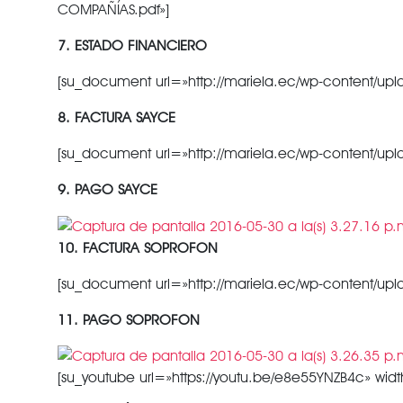
COMPAÑÍAS.pdf»]
7. ESTADO FINANCIERO
[su_document url=»http://mariela.ec/wp-content/upl
8. FACTURA SAYCE
[su_document url=»http://mariela.ec/wp-content/upl
9. PAGO SAYCE
10. FACTURA SOPROFON
[su_document url=»http://mariela.ec/wp-content/up
11. PAGO SOPROFON
[su_youtube url=»https://youtu.be/e8e55YNZB4c» wid