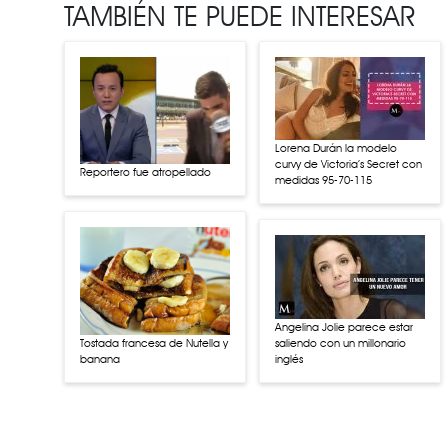
TAMBIÉN TE PUEDE INTERESAR
Lorena Durán la modelo
curvy de Victoria’s Secret con
Reportero fue atropellado
medidas 95-70-115
Angelina Jolie parece estar
Tostada francesa de Nutella y
saliendo con un millonario
banana
inglés