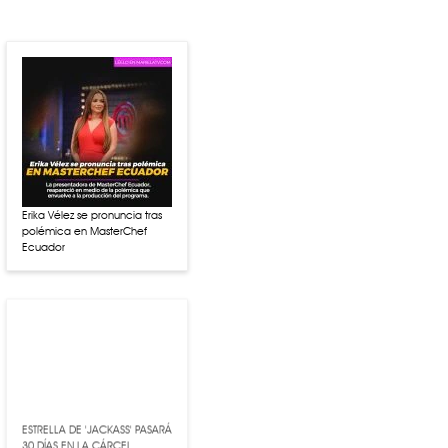
Erika Vélez se pronuncia tras
polémica en MasterChef
Ecuador
ESTRELLA DE 'JACKASS' PASARÁ
30 DÍAS EN LA CÁRCEL