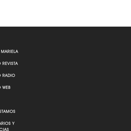
 MARIELA
O REVISTA
O RADIO
O WEB
STAMOS
RIOS Y
CIAS