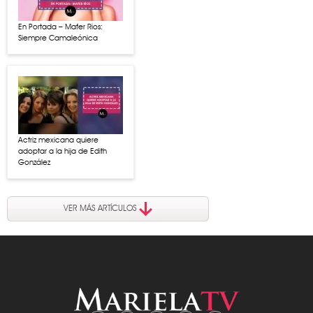
En Portada – Mafer Rios:
Siempre Camaleónica
Actriz mexicana quiere
adoptar a la hija de Edith
González
VER MÁS ARTÍCULOS