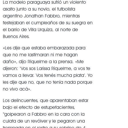
La modelo paraguaya sufrió un violento
asalto junto a su novio, el futbolista
argentino Jonathan Fabbro, mientras
festejaban el cumpleaños de su suegra en
el barrio de Villa Urquiza, al norte de
Buenos Aires.
«Les dije que estaba embarazada para
que no me lastimaran ni me hagan
daño», dijo Riquelme a la prensa. «Me
dijeron: ‘Vos sos Larissa Riquelme, a vos te
vamos a llevar. Vos tenés mucha plata’. Yo
les dije que no, que no tenía nada porque
no vivo acá».
Los delincuentes, que aparentaban estar
bajo el efecto de estupefacientes,
“golpearon a Fabbro en la cara con la
culata de un revólver y le pegaron una
trompada en el rostro a su sobrino de 4