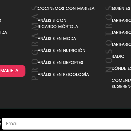
VER TODAS LAS CATEGORÍAS
COCINEMOS CON MARIELA
QUIÉN ES
D
ANÁLISIS CON
TARIFARI
RICARDO MÓRTOLA
VIDA
TARIFARI
ANÁLISIS EN MODA
TARIFARI
ANÁLISIS EN NUTRICIÓN
RADIO
ANÁLISIS EN DEPORTES
DÓNDE E
 MARIELA
ANÁLISIS EN PSICOLOGÍA
COMENTA
SUGEREN
O
R