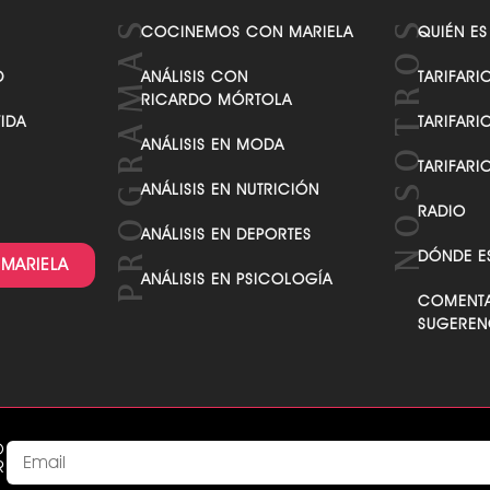
VER TODAS LAS CATEGORÍAS
COCINEMOS CON MARIELA
QUIÉN ES
D
ANÁLISIS CON
TARIFARI
RICARDO MÓRTOLA
VIDA
TARIFARI
ANÁLISIS EN MODA
TARIFARI
ANÁLISIS EN NUTRICIÓN
RADIO
ANÁLISIS EN DEPORTES
DÓNDE E
 MARIELA
ANÁLISIS EN PSICOLOGÍA
COMENTA
SUGEREN
O
R