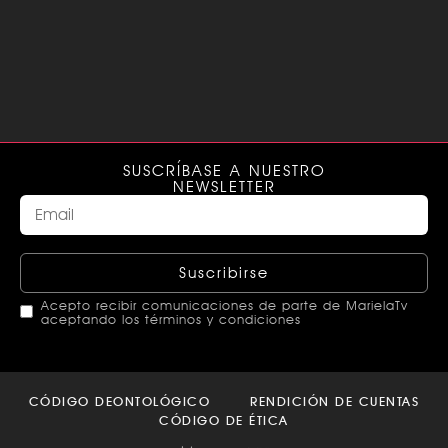
SUSCRÍBASE A NUESTRO
NEWSLETTER
Suscribirse
Acepto recibir comunicaciones de parte de MarielaTv
aceptando los términos y condiciones
This
field
CÓDIGO DEONTOLÓGICO
RENDICIÓN DE CUENTAS
should
CÓDIGO DE ÉTICA
be left