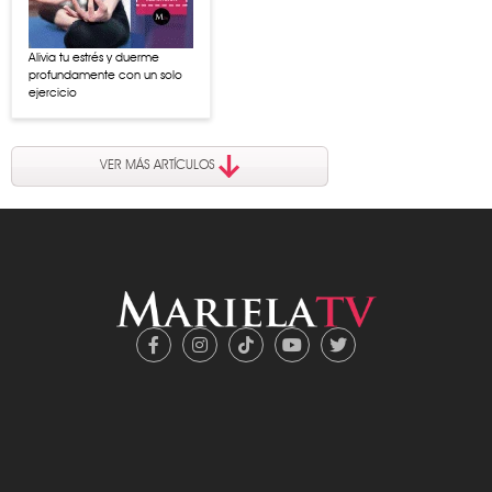
Alivia tu estrés y duerme
profundamente con un solo
ejercicio
VER MÁS ARTÍCULOS