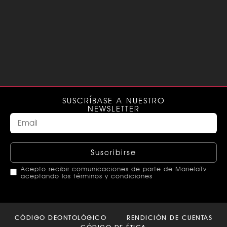
SUSCRÍBASE A NUESTRO
NEWSLETTER
Suscribirse
Acepto recibir comunicaciones de parte de MarielaTv
aceptando los términos y condiciones
This
field
CÓDIGO DEONTOLÓGICO
RENDICIÓN DE CUENTAS
should
CÓDIGO DE ÉTICA