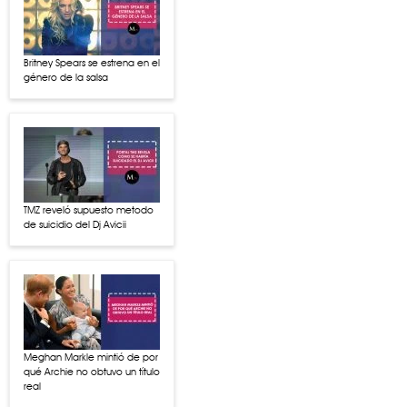
Britney Spears se estrena en el
género de la salsa
TMZ reveló supuesto metodo
de suicidio del Dj Avicii
Meghan Markle mintió de por
qué Archie no obtuvo un título
real