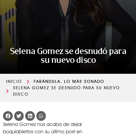
Selena Gomez se desnudó para
su nuevo disco
INICIO
FARÁNDULA
,
LO MÁS SONADO
SELENA GOMEZ SE DESNUDÓ PARA SU NUEVO
DISCO
Selena Gomez nos acaba de dejar
boquiabiertos con su último post en