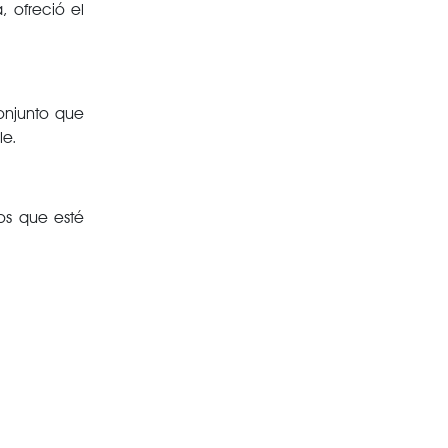
, ofreció el
onjunto que
le.
os que esté