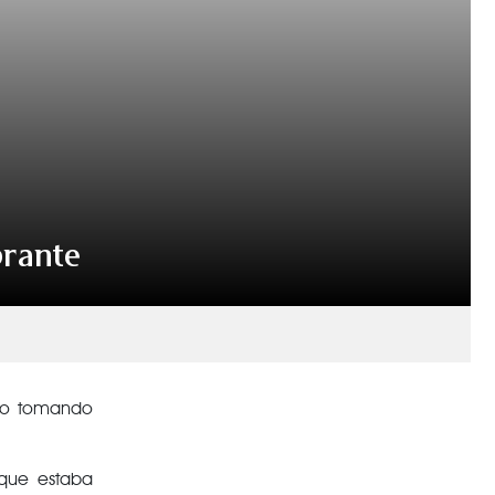
brante
 (o tomando
 que estaba