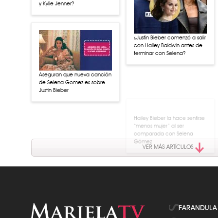
y Kylie Jenner?
¿Justin Bieber comenzó a salir
con Hailey Baldwin antes de
terminar con Selena?
Aseguran que nueva canción
de Selena Gomez es sobre
Justin Bieber
Hailey Bieber la hace sentirse
“menos mujer” al ser
comparada con Selena
Gómez
VER MÁS ARTÍCULOS