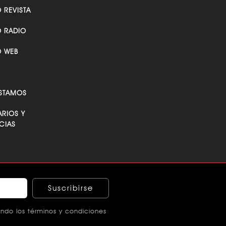
 MARIELA
O REVISTA
O RADIO
O WEB
STAMOS
RIOS Y
CIAS