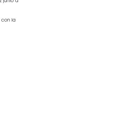
z junto a
 con la