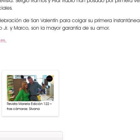
revista. Sergio Ramos y Pilar Rubio han posado por primera ve
iales.
elebración de San Valentín para colgar su primera instantánea
io Jr. y Marco, son la mayor garantía de su amor.
Revista Mariela Edición 122 –
tras cámaras: Silvana