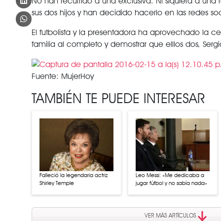
No han recurrido a una exclusiva. Ni siquiera a una 
sus dos hijos y han decidido hacerlo en las redes soc
El futbolista y la presentadora ha aprovechado la c
familia al completo y demostrar que elllos dos, Serg
Fuente: MujerHoy
TAMBIÉN TE PUEDE INTERESAR
Leo Messi: «Me dedicaba a
Falleció la legendaria actriz
jugar fútbol y no sabía nada»
Shirley Temple
VER MÁS ARTÍCULOS