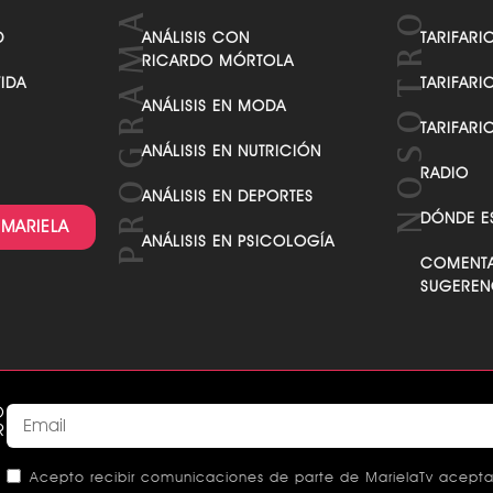
VER TODAS LAS CATEGORÍAS
D
ANÁLISIS CON
TARIFARI
RICARDO MÓRTOLA
VIDA
TARIFARI
ANÁLISIS EN MODA
TARIFARI
ANÁLISIS EN NUTRICIÓN
RADIO
ANÁLISIS EN DEPORTES
DÓNDE E
 MARIELA
ANÁLISIS EN PSICOLOGÍA
COMENTA
SUGEREN
O
R
Acepto recibir comunicaciones de parte de MarielaTv acepta