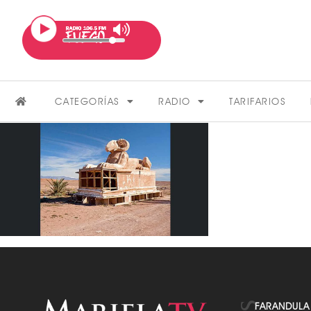
CATEGORÍAS
RADIO
TARIFARIOS
FARÁNDULA
VER MÁS
FARANDULA