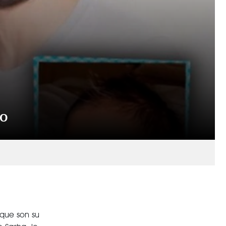
jo
que son su