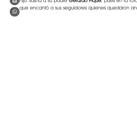
hijo Sasha a su padre
Gerardo Piqué
, pues en la fo
que encantó a sus seguidores quienes quedaron a