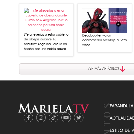
¿Te atreverías a estar cubierto
Deadpool envía un
de abejas durante 18
conmovedor mensaje a Betty
minutos? Angelina Jolie lo ha
White
hecho por una noble causa.
VER MÁS ARTÍCULOS
FARANDULA
ACTUALIDA
ESTILO DE 