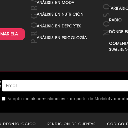
ANÁLISIS EN MODA
TARIFARI
ANÁLISIS EN NUTRICIÓN
RADIO
ANÁLISIS EN DEPORTES
DÓNDE E
 MARIELA
ANÁLISIS EN PSICOLOGÍA
COMENTA
SUGEREN
O
R
Acepto recibir comunicaciones de parte de MarielaTv acepta
This
field
O DEONTOLÓGICO
RENDICIÓN DE CUENTAS
CÓDIGO D
should