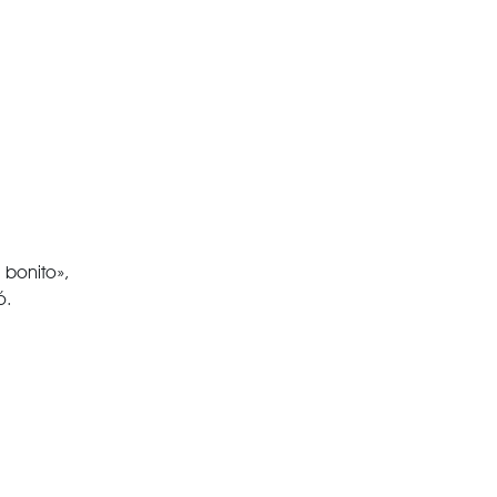
 bonito»,
ó.