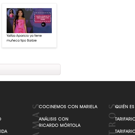
Yalitza Aparicio ya tiene
muñeca tipo Barbie
COCINEMOS CON MARIELA
QUIÉN ES
D
ANÁLISIS CON
TARIFARI
RICARDO MÓRTOLA
VIDA
TARIFARI