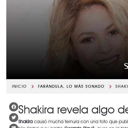
S
INICIO
FARÁNDULA
,
LO MÁS SONADO
SHAK
Shakira revela algo d
Shakira
causó mucha ternura con una foto que publi