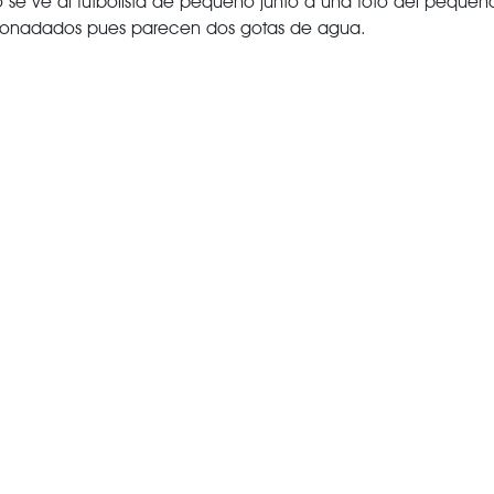
to se ve al futbolista de pequeño junto a una foto del pequeñ
nonadados pues parecen dos gotas de agua.