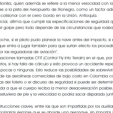
el Bonilla, quien además se refiere a la menor velocidad con l
se a la pista del Aeropuerto de Rionegro, como un factor adi
 colisionar con el cerro Gordo en la Unión, Antioquia.
rcial, afirma que cumplir las especificaciones de seguridad 
del golpe pero todo depende de las circunstancias que rodea
he, si el piloto pudo planear la nave antes del impacto, si 
que entra a jugar también para que surtan efecto los proced
r las reguladoras de aviación”.
aciones llamadas CFIT (Control Fly Into Terrain) en el que, po
s, si hay falla de cálculo y esto provoca un accidente repen
ocas o ningunas. Esto reduce las posibilidades de sobrevivir
 de las aerolíneas comerciales de bajo costo en Colombia c
s del folleto o el discurso de seguridad si puede ser determi
a que el cuerpo reciba la menor desaceleración posible.
tuviera de pie y la velocidad lo podría sacar disparado junt
rucciones claves, entre las que son impartidas por los auxilia
orizarlas siempre que se aborde una aeronave, sin importar