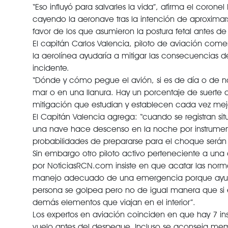
“Eso influyó para salvarles la vida”, afirma el coron
cayendo la aeronave tras la intención de aproximar
favor de los que asumieron la postura fetal antes de
El capitán Carlos Valencia, piloto de aviación come
la aerolínea ayudaría a mitigar las consecuencias 
incidente.
“Dónde y cómo pegue el avión, si es de día o de noc
mar o en una llanura. Hay un porcentaje de suerte 
mitigación que estudian y establecen cada vez mejo
El Capitán Valencia agrega: “cuando se registran situ
una nave hace descenso en la noche por instrumento
probabilidades de prepararse para el choque serán p
Sin embargo otro piloto activo perteneciente a una
por NoticiasRCN.com insiste en que acatar las norma
manejo adecuado de una emergencia porque ayuda 
persona se golpea pero no de igual manera que si es
demás elementos que viajan en el interior”.
Los expertos en aviación coinciden en que hay 7 inst
vuelo antes del despegue. Incluso se aconseja mem