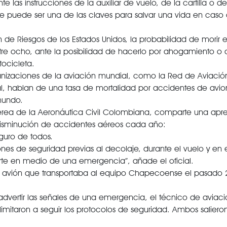
las instrucciones de la auxiliar de vuelo, de la cartilla o d
iaje puede ser una de las claves para salvar una vida en caso
e Riesgos de los Estados Unidos, la probabilidad de morir 
tre ocho, ante la posibilidad de hacerlo por ahogamiento o
ocicleta.
anizaciones de la aviación mundial, como la Red de Aviació
nal, hablan de una tasa de mortalidad por accidentes de avi
mundo.
 aérea de la Aeronáutica Civil Colombiana, comparte una apr
isminución de accidentes aéreos cada año:
guro de todos.
ones de seguridad previas al decolaje, durante el vuelo y en el
erte en medio de una emergencia”, añade el oficial.
 del avión que transportaba al equipo Chapecoense el pasado
 advertir las señales de una emergencia, el técnico de aviaci
 limitaron a seguir los protocolos de seguridad. Ambos salier