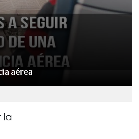
cia aérea
 la