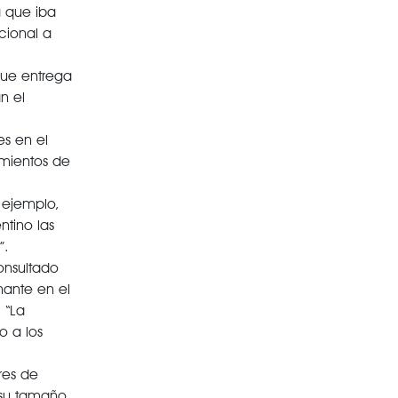
a que iba
cional a
que entrega
n el
es en el
imientos de
r ejemplo,
tino las
”.
onsultado
nante en el
 “La
o a los
res de
 su tamaño.