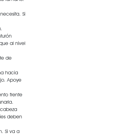
necesita. Si
.
turón
que al nivel
te de
ma hacia
ajo. Apoye
nto frente
narla.
a cabeza
pies deben
. Si va a