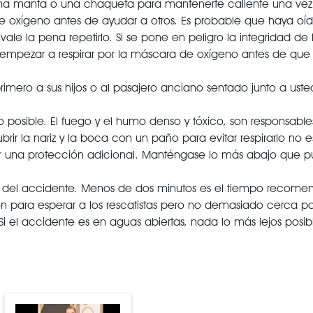
r una manta o una chaqueta para mantenerte caliente una vez
oxígeno antes de ayudar a otros. Es probable que haya oíd
le la pena repetirlo. Si se pone en peligro la integridad de 
 empezar a respirar por la máscara de oxígeno antes de qu
rimero a sus hijos o al pasajero anciano sentado junto a uste
o posible. El fuego y el humo denso y tóxico, son responsabl
ir la nariz y la boca con un paño para evitar respirarlo no 
r una protección adicional. Manténgase lo más abajo que p
) del accidente. Menos de dos minutos es el tiempo recomen
 para esperar a los rescatistas pero no demasiado cerca po
Si el accidente es en aguas abiertas, nada lo más lejos posib