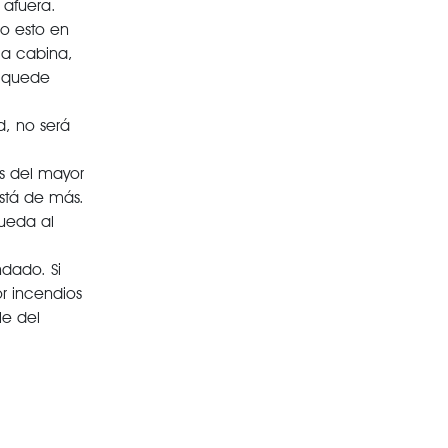
 afuera.
o esto en
la cabina,
e quede
d, no será
es del mayor
está de más.
ueda al
dado. Si
r incendios
le del