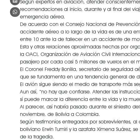
Según expertos en aviación, atender conscientemente 
recomendaciones al inicio, durante y al final del v
emergencia aérea.
De acuerdo con el Consejo Nacional de Prevención d
accidente aéreo a lo largo de la vida es de una en
entre 10 ante la de fallecer en un accidente de mot
Esta y otras relaciones aproximadas hechas por org
la OACI, Organización de Aviación Civil Internacio
pasajero por cada casi 5 millones de vuelos en el 
El Coronel Freddy Bonilla, secretario de seguridad
que se fundamenta en una tendencia general de d
El avión sigue siendo el medio de transporte más se
Aun así, “no hay que confiarse. Atender las instrucci
sí puede marcar la diferencia entre la vida y la mu
Al parecer, así habría pasado durante el siniestro
noviembre, de Bolivia a Colombia.
Según testimonios entregados por sobrevivientes, al
boliviano Erwin Tumiri y la azafata Ximena Suárez, se
de la tragedia.