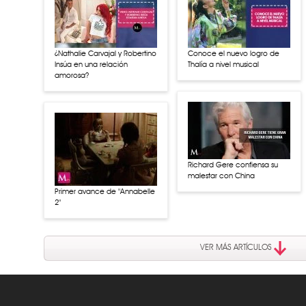
¿Nathalie Carvajal y Robertino
Conoce el nuevo logro de
Insúa en una relación
Thalía a nivel musical
amorosa?
Richard Gere confiensa su
malestar con China
Primer avance de "Annabelle
2"
VER MÁS ARTÍCULOS