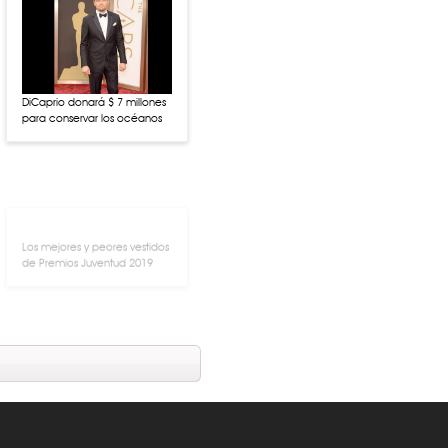
DiCaprio donará $ 7 millones
para conservar los océanos
Los mejores y peores vestidos
de Premios Juventud 2019