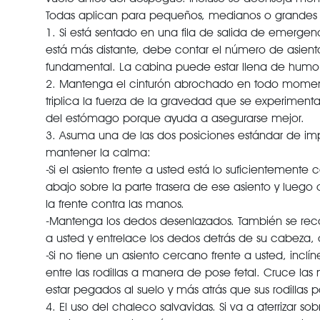
Todas aplican para pequeños, medianos o grandes 
1. Si está sentado en una fila de salida de emergenc
está más distante, debe contar el número de asientos
fundamental. La cabina puede estar llena de humo
2. Mantenga el cinturón abrochado en todo momento
triplica la fuerza de la gravedad que se experimenta
del estómago porque ayuda a asegurarse mejor.
3. Asuma una de las dos posiciones estándar de imp
mantener la calma:
-Si el asiento frente a usted está lo suficienteme
abajo sobre la parte trasera de ese asiento y lueg
la frente contra las manos.
-Mantenga los dedos desenlazados. También se rec
a usted y entrelace los dedos detrás de su cabeza,
-Si no tiene un asiento cercano frente a usted, inc
entre las rodillas a manera de pose fetal. Cruce las
estar pegados al suelo y más atrás que sus rodillas pa
4. El uso del chaleco salvavidas. Si va a aterrizar so