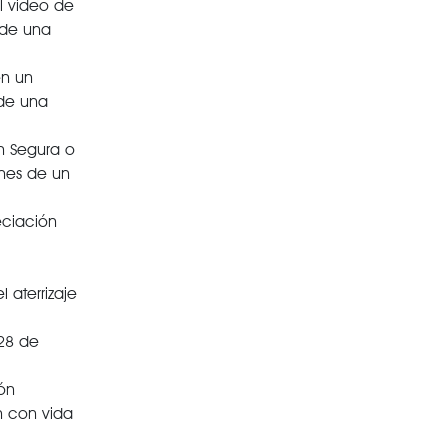
el video de
 de una
en un
 de una
n Segura o
ones de un
eciación
 aterrizaje
 28 de
ón
on con vida