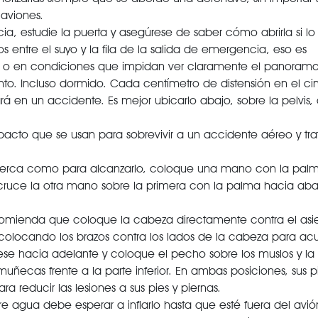
aviones.
ia, estudie la puerta y asegúrese de saber cómo abrirla si lo 
 entre el suyo y la fila de la salida de emergencia, eso es
 o en condiciones que impidan ver claramente el panorama
. Incluso dormido. Cada centímetro de distensión en el cin
rá en un accidente. Es mejor ubicarlo abajo, sobre la pelvis, 
acto que se usan para sobrevivir a un accidente aéreo y tra
nte cerca como para alcanzarlo, coloque una mano con la pal
o cruce la otra mano sobre la primera con la palma hacia ab
omienda que coloque la cabeza directamente contra el asie
 colocando los brazos contra los lados de la cabeza para acu
línese hacia adelante y coloque el pecho sobre los muslos y l
 muñecas frente a la parte inferior. En ambas posiciones, sus 
ra reducir las lesiones a sus pies y piernas.
bre agua debe esperar a inflarlo hasta que esté fuera del avión