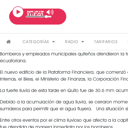
CATEGORÍAS
RADIO
TARIFARIOS
Bomberos y empleados municipales quiteños atendieron la tar
ecuatoriana.
El nuevo edificio de la Plataforma Financiera, que comenzó 
Internas, el Biess, el Ministerio de Finanzas, la Corporació
La fuerte lluvia de esta tarde en Quito fue de 30.6 mm acum
FARÁNDULA
Debido a la acumulación de agua lluvia, se cerraron moment
sumideros para permitir que el agua fluyera. Una situación si
Entre otros eventos por el clima lluvioso que afecta a la cap
VER MÁS
fue atendida de manera inmediata por los bomberos.