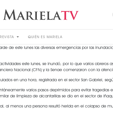
REVISTA
QUIÉN ES MARIELA
de de este lunes las diversas emergencias por las inundacio
actividades este lunes, se inundó, por lo que varios obrero
n Financiera Nacional (CFN) y la Senae comenzaron con la aten
ulados en una hora, registrada en el sector San Gabriel, se
ACTUALIDAD
áneamente varios pasos deprimidos para evitar tragedias en
milar de limpieza de alcantarillas se dio en el sector de Iñaq
ital, al menos una persona resultó herida en el colapso de mur
VER MÁS