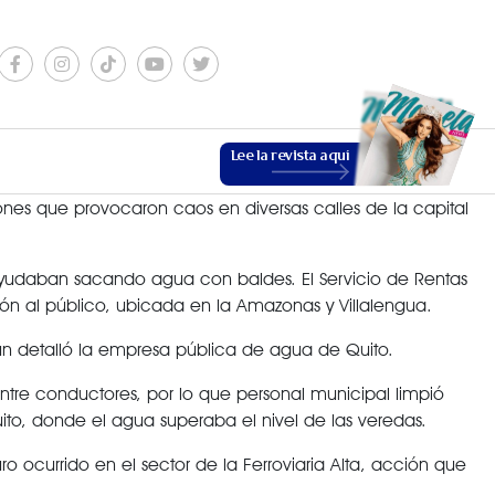
Lee la revista aquí
nes que provocaron caos en diversas calles de la capital
s ayudaban sacando agua con baldes. El Servicio de Rentas
ción al público, ubicada en la Amazonas y Villalengua.
gún detalló la empresa pública de agua de Quito.
ESTILO DE VIDA
tre conductores, por lo que personal municipal limpió
uito, donde el agua superaba el nivel de las veredas.
o ocurrido en el sector de la Ferroviaria Alta, acción que
VER MÁS