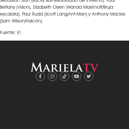
Sebastian Stan (Bucky Barnes/Soldado de Invierno), Paul
Bettany (Vision), Elizabeth Olsen (Wanda Maximoff/Bruja
escalata), Paul Rudd (Scott Lang/Ant-Man) y Anthony Mackie
(Sam Wilson/Halcón).
Fuente: E!