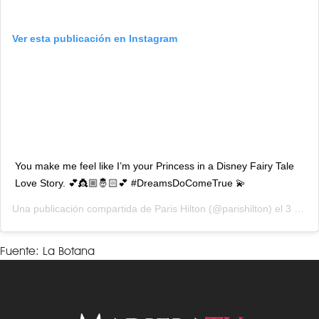
Ver esta publicación en Instagram
You make me feel like I’m your Princess in a Disney Fairy Tale
Love Story. 💕👸🏼🤴🏻💕 #DreamsDoComeTrue 💫
Una publicación compartida de
Paris Hilton
(@parishilton) el
3 May, 2020 a las 4:33 PDT
Fuente: La Botana