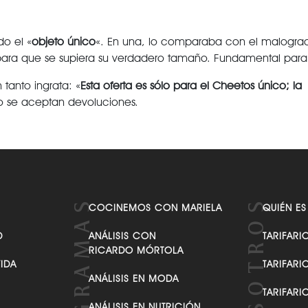
VER TODAS LAS CATEGORÍAS
do el «
objeto único
«. En una, lo comparaba con el malogrado
ara que se supiera su verdadero tamaño. Fundamental para 
tanto ingrata: «
Esta oferta es sólo para el Cheetos
único
; la
 no se aceptan devoluciones.
COCINEMOS CON MARIELA
QUIÉN ES
D
ANÁLISIS CON
TARIFARI
RICARDO MÓRTOLA
VIDA
TARIFARI
ANÁLISIS EN MODA
TARIFARI
ANÁLISIS EN NUTRICIÓN