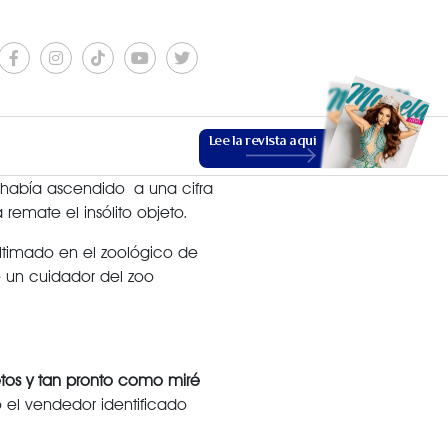
Lee la revista aquí
 había ascendido a una cifra
emate el insólito objeto.
ltimado en el zoológico de
 un cuidador del zoo
ESTILO DE VIDA
etos y tan pronto como miré
ó el vendedor identificado
VER MÁS