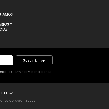
STAMOS
RIOS Y
CIAS
Suscribirse
ndo los términos y condiciones
E ÉTICA
echos de autor ®2026