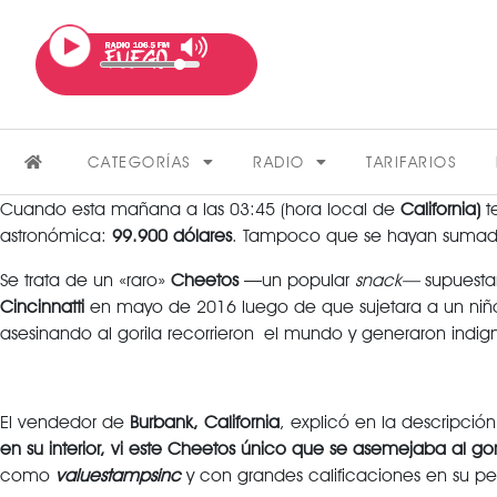
CATEGORÍAS
RADIO
TARIFARIOS
Cuando esta mañana a las 03:45 (hora local de
California)
t
astronómica:
99.900 dólares
. Tampoco que se hayan sumado 
Se trata de un «raro»
Cheetos
—un popular
snack—
supuesta
Cincinnatti
en mayo de 2016 luego de que sujetara a un niño
asesinando al gorila recorrieron el mundo y generaron indig
FARÁNDULA
El vendedor de
Burbank, California
, explicó en la descripció
en su interior, vi este Cheetos único que se asemejaba al go
VER MÁS
como
valuestampsinc
y con grandes calificaciones en su perf