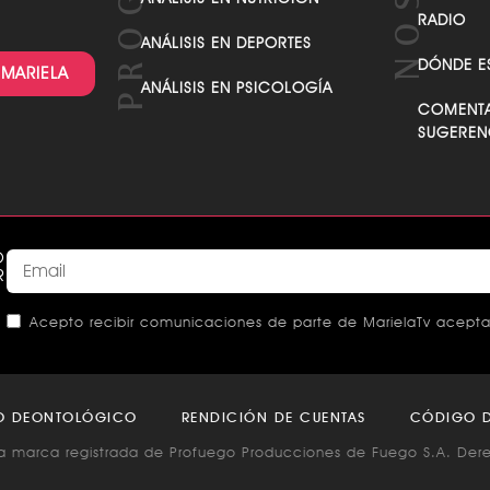
RADIO
ANÁLISIS EN DEPORTES
DÓNDE E
 MARIELA
ANÁLISIS EN PSICOLOGÍA
COMENTA
SUGEREN
O
R
Acepto recibir comunicaciones de parte de MarielaTv acepta
This
field
O DEONTOLÓGICO
RENDICIÓN DE CUENTAS
CÓDIGO D
should
a marca registrada de Profuego Producciones de Fuego S.A. Der
be left
blank