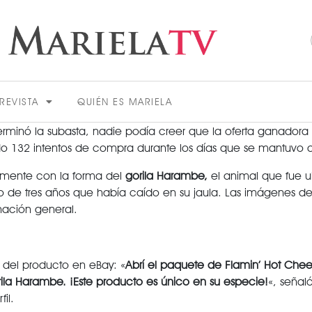
REVISTA
QUIÉN ES MARIELA
erminó la subasta, nadie podía creer que la oferta ganadora
132 intentos de compra durante los días que se mantuvo a r
mente con la forma del
gorila Harambe,
el animal que fue u
 de tres años que había caído en su jaula. Las imágenes de
nación general.
ACTUALIDAD
n del producto en eBay: «
Abrí el paquete de Flamin’ Hot Che
rila Harambe. ¡Este producto es único en su especie!
«, señal
VER MÁS
il.