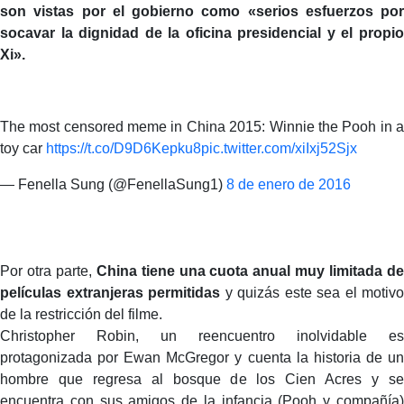
son vistas por el gobierno como «serios esfuerzos por
socavar la dignidad de la oficina presidencial y el propio
Xi».
The most censored meme in China 2015: Winnie the Pooh in a
toy car
https://t.co/D9D6Kepku8
pic.twitter.com/xiIxj52Sjx
— Fenella Sung (@FenellaSung1)
8 de enero de 2016
Por otra parte,
China tiene una cuota anual muy limitada d
películas extranjeras permitidas
y quizás este sea el motivo
de la restricción del filme.
Christopher Robin, un reencuentro inolvidable es
protagonizada por Ewan McGregor y cuenta la historia de un
hombre que regresa al bosque de los Cien Acres y se
encuentra con sus amigos de la infancia (Pooh y compañía)