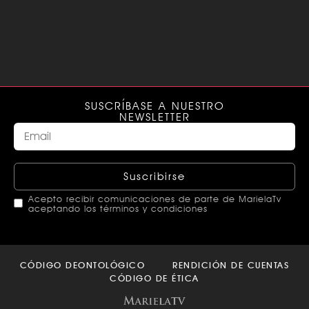
SUSCRÍBASE A NUESTRO
NEWSLETTER
Suscribirse
Acepto recibir comunicaciones de parte de MarielaTv
aceptando los términos y condiciones
This
field
CÓDIGO DEONTOLÓGICO
RENDICIÓN DE CUENTAS
should
CÓDIGO DE ÉTICA
be left
blank