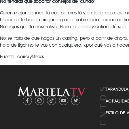
No tendrás que soportar consejos de ‘cuñao’
Quien mejor conoce tu cuerpo eres tú y en todo caso los mo
hacer no te hacen ninguna gracia, sobre todo porque no tien
No dejes que te desmotive. Hazle la cobra y entrena tú solo.
No se trata de que hagas un casting, pero a partir de ahora,
hora de ligar no te vas con cualquiera, ¿por qué vas a hace
Fuente: correryfitness
FARANDULA
ACTUALIDA
ESTILO DE 