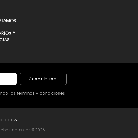
STAMOS
RIOS Y
CIAS
Suscribirse
ndo los términos y condiciones
E ÉTICA
echos de autor ®2026