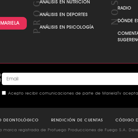
ANÁLISIS EN NUTRICIÓN
RADIO
ANÁLISIS EN DEPORTES
DÓNDE E
 MARIELA
ANÁLISIS EN PSICOLOGÍA
COMENTA
SUGEREN
O
R
Acepto recibir comunicaciones de parte de MarielaTv acepta
This
field
O DEONTOLÓGICO
RENDICIÓN DE CUENTAS
CÓDIGO D
should
a marca registrada de Profuego Producciones de Fuego S.A. Der
be left
blank