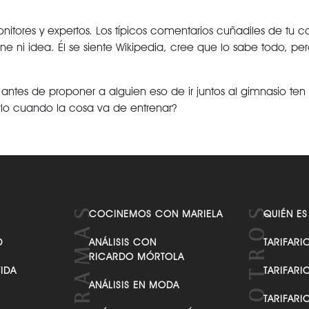
nitores y expertos. Los típicos comentarios cuñadiles de t
e ni idea. Él se siente Wikipedia, cree que lo sabe todo, pe
 antes de proponer a alguien eso de ir juntos al gimnasio ten
rlo cuando la cosa va de entrenar?
COCINEMOS CON MARIELA
QUIÉN ES
D
ANÁLISIS CON
TARIFARI
RICARDO MÓRTOLA
VIDA
TARIFARI
ANÁLISIS EN MODA
TARIFARI