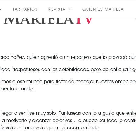
TARIFARIOS
REVISTA
QUIÉN ES MARIELA
uardo Yáñez, quien agredió a un reportero que lo provocó dur
o irrespetuosos con las celebridades, pero de ahí a salir go
ACTUALIDAD
s a ese mundo para tratar de manejar nuestras emociones
mentó la artista.
VER MÁS
VER TODAS LAS CATEGORÍAS
llegar a sentirse muy solo. Fantaseas con lo a gusto que e
otivarte y alcanzar objetivos… o puede ser todo lo contrar
más vale entrenar solo que mal acompañado.