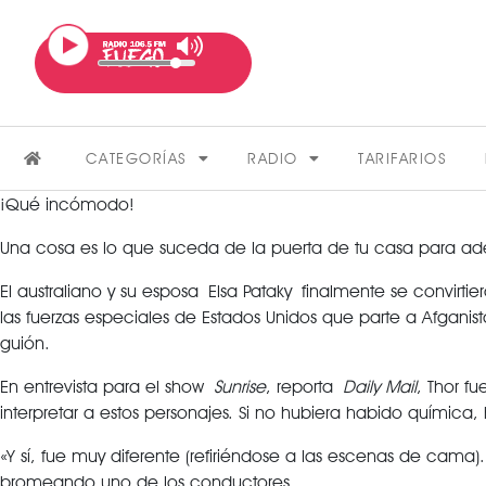
CATEGORÍAS
RADIO
TARIFARIOS
¡Qué incómodo!
Una cosa es lo que suceda de la puerta de tu casa para ade
El australiano y su esposa Elsa Pataky finalmente se convirt
las fuerzas especiales de Estados Unidos que parte a Afganist
guión.
FARÁNDULA
En entrevista para el show
Sunrise
, reporta
Daily Mail
, Thor f
interpretar a estos personajes. Si no hubiera habido química
«Y sí, fue muy diferente (refiriéndose a las escenas de cam
VER MÁS
bromeando uno de los conductores.