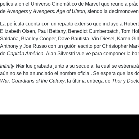
película en el Universo Cinemático de Marvel que reune a prác
de
Avengers
y
Avengers: Age of Ultron
, siendo la decimonovena
La película cuenta con un reparto extenso que incluye a Robert
Elizabeth Olsen, Paul Bettany, Benedict Cumberbatch, Tom H
Saldaña, Bradley Cooper, Dave Bautista, Vin Diesel, Karen Gil
Anthony y Joe Russo con un guión escrito por Christopher Mar
de
Capitán América
. Alan Silvestri vuelve para componer la b
Infinity War
fue grabada junto a su secuela, la cual se estrenar
aún no se ha anunciado el nombre oficial. Se espera que las d
War
,
Guardians of the Galaxy
, la última entrega de
Thor
y
Docto