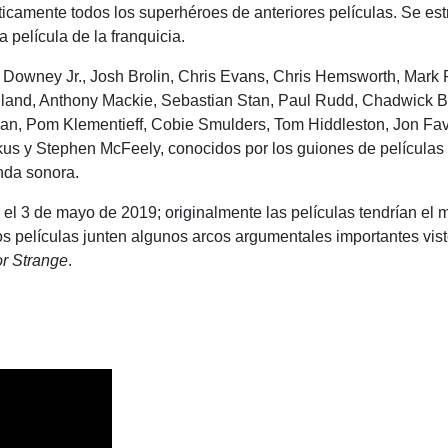
ticamente todos los superhéroes de anteriores películas. Se es
 película de la franquicia.
 Downey Jr., Josh Brolin, Chris Evans, Chris Hemsworth, Mark R
olland, Anthony Mackie, Sebastian Stan, Paul Rudd, Chadwic
lan, Pom Klementieff, Cobie Smulders, Tom Hiddleston, Jon Favr
kus y Stephen McFeely, conocidos por los guiones de película
anda sonora.
á el 3 de mayo de 2019; originalmente las películas tendrían el
os películas junten algunos arcos argumentales importantes vi
r Strange
.