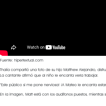
Fuente: hipertextual.com
Thalía compartió una foto de su hijo Matthew Alejandro, disf
La cantante afirmó que al niño le encanta verla trabajar.
“Este público si me pone nerviosa! ¡A Mateo le encanta estar 
En la imagen, Matt está con los audífonos puestos, mientras 