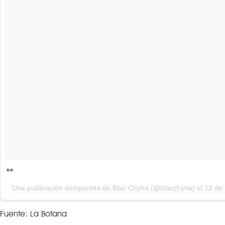
👀
Una publicación compartida de Blac Chyna (@blacchyna) el
12 de 
Fuente: La Botana