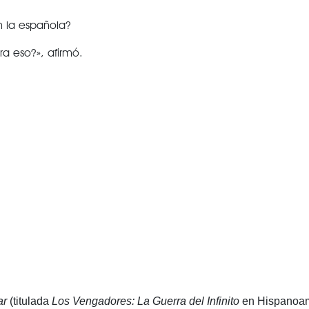
VER TODAS LAS CATEGORÍAS
n la española?
a eso?», afirmó.
ar
(titulada
Los Vengadores: La Guerra del Infinito
en Hispanoam