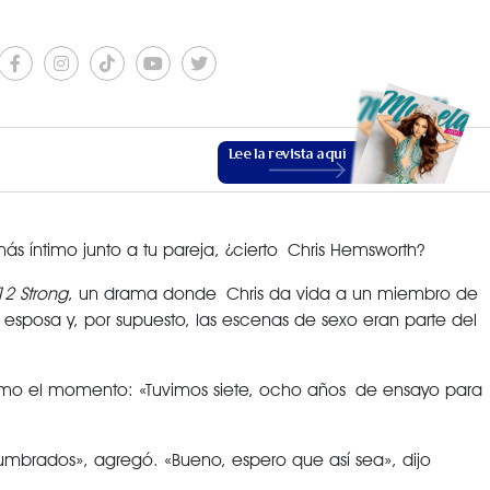
Lee la revista aquí
s íntimo junto a tu pareja, ¿cierto Chris Hemsworth?
12 Strong
, un drama donde Chris da vida a un miembro de
u esposa y, por supuesto, las escenas de sexo eran parte del
ESTILO DE VIDA
 como el momento: «Tuvimos siete, ocho años de ensayo para
tumbrados», agregó. «Bueno, espero que así sea», dijo
VER MÁS