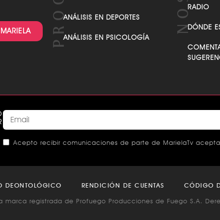
RADIO
ANÁLISIS EN DEPORTES
DÓNDE E
 MARIELA
ANÁLISIS EN PSICOLOGÍA
COMENTA
SUGEREN
O
R
Acepto recibir comunicaciones de parte de MarielaTv acepta
This
field
O DEONTOLÓGICO
RENDICIÓN DE CUENTAS
CÓDIGO D
should
a marca registrada de Profuego Producciones de Fuego S.A. Der
be left
blank