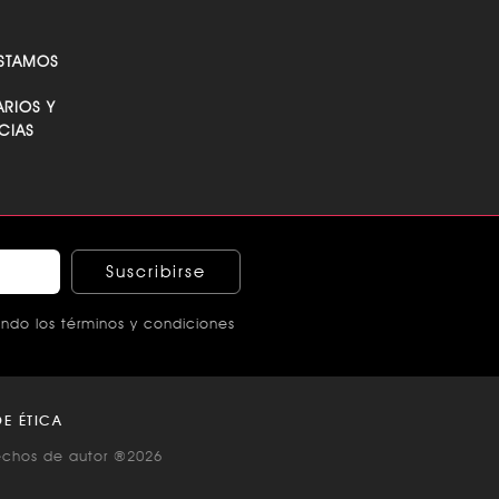
STAMOS
RIOS Y
CIAS
Suscribirse
ndo los términos y condiciones
E ÉTICA
echos de autor ®2026