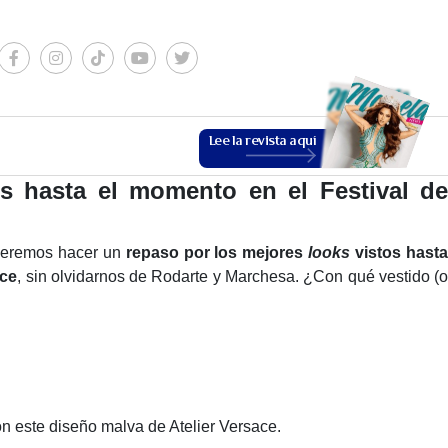
Lee la revista aquí
os hasta el momento en el Festival de
queremos hacer un
repaso por los mejores
looks
vistos hast
ace
, sin olvidarnos de Rodarte y Marchesa. ¿Con qué vestido (
ESTILO DE VIDA
n este diseño malva de Atelier Versace.
VER MÁS