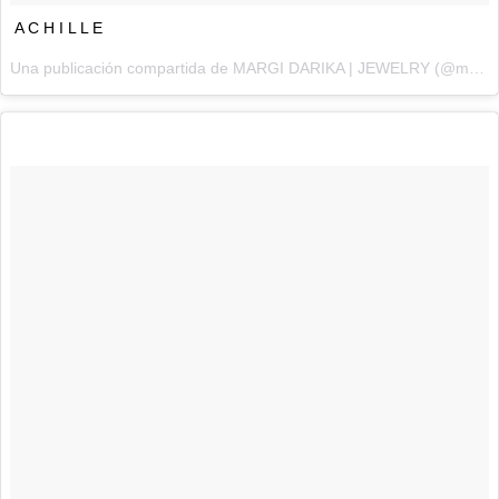
A C H I L L E
Una publicación compartida de MARGI DARIKA | JEWELRY (@margidarika) el