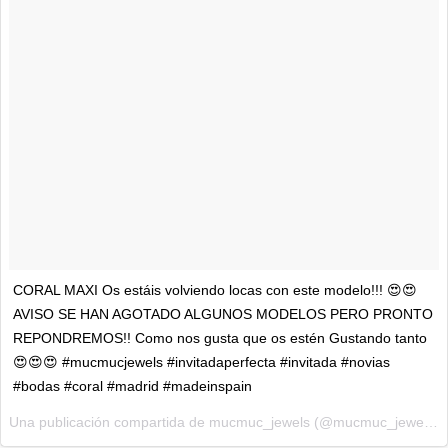
CORAL MAXI Os estáis volviendo locas con este modelo!!! 😍😍
AVISO SE HAN AGOTADO ALGUNOS MODELOS PERO PRONTO
REPONDREMOS!! Como nos gusta que os estén Gustando tanto
😍😍😍 #mucmucjewels #invitadaperfecta #invitada #novias
#bodas #coral #madrid #madeinspain
Una publicación compartida de mucmuc_jewels (@mucmuc_jewels) el