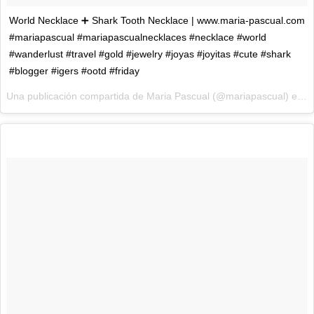
World Necklace ➕ Shark Tooth Necklace | www.maria-pascual.com
#mariapascual #mariapascualnecklaces #necklace #world
#wanderlust #travel #gold #jewelry #joyas #joyitas #cute #shark
#blogger #igers #ootd #friday
Una publicación compartida de Maria Pascual (@mariapascual) el
6 