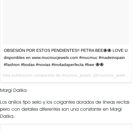
OBSESIÓN POR ESTOS PENDIENTES!! PETRA BEE🐝🐝 LOVE U
disponibles en www.mucmucjewels.com #mucmuc #madeinspain
#fashion #bodas #novias #invitadaperfecta #bee 🐝🐝
Una publicación compartida de mucmuc_jewels (@mucmuc_jewels) el
Margi Darika
Los anillos tipo sello y los colgantes dorados de líneas rectas
pero con detalles diferentes son una constante en Margi
Darika.