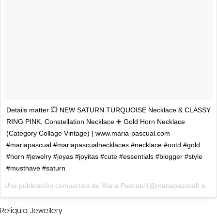
Details matter 💥 NEW SATURN TURQUOISE Necklace & CLASSY
RING PINK, Constellation Necklace ➕ Gold Horn Necklace
(Category Collage Vintage) | www.maria-pascual.com
#mariapascual #mariapascualnecklaces #necklace #ootd #gold
#horn #jewelry #joyas #joyitas #cute #essentials #blogger #style
#musthave #saturn
Una publicación compartida de Maria Pascual (@mariapascual) el
2 
Reliquia Jewellery