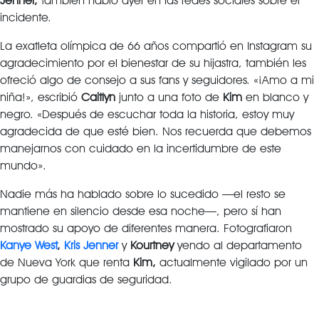
Jenner,
también habló ayer en las redes sociales sobre el
incidente.
La exatleta olímpica de 66 años compartió en Instagram su
agradecimiento por el bienestar de su hijastra, también les
ofreció algo de consejo a sus fans y seguidores. «¡Amo a mi
niña!», escribió
Caitlyn
junto a una foto de
Kim
en blanco y
negro. «Después de escuchar toda la historia, estoy muy
agradecida de que esté bien. Nos recuerda que debemos
manejarnos con cuidado en la incertidumbre de este
mundo».
Nadie más ha hablado sobre lo sucedido —el resto se
mantiene en silencio desde esa noche—, pero sí han
mostrado su apoyo de diferentes manera. Fotografiaron
Kanye West
,
Kris Jenner
y
Kourtney
yendo al departamento
de Nueva York que renta
Kim,
actualmente vigilado por un
grupo de guardias de seguridad.