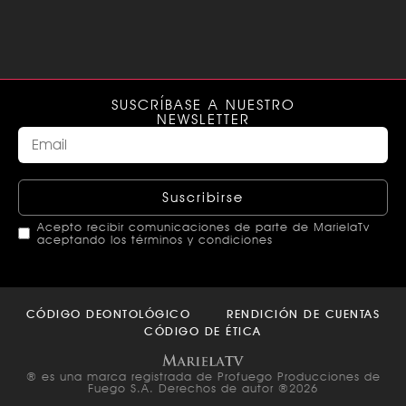
SUSCRÍBASE A NUESTRO
NEWSLETTER
Suscribirse
Acepto recibir comunicaciones de parte de MarielaTv
aceptando los términos y condiciones
This
field
CÓDIGO DEONTOLÓGICO
RENDICIÓN DE CUENTAS
should
CÓDIGO DE ÉTICA
be left
blank
® es una marca registrada de Profuego Producciones de
Fuego S.A. Derechos de autor ®2026