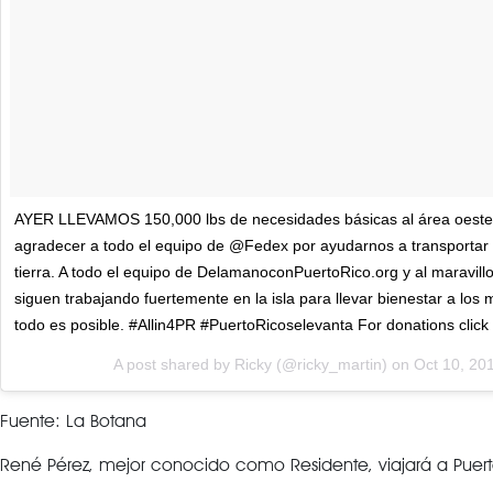
AYER LLEVAMOS 150,000 lbs de necesidades básicas al área oeste 
agradecer a todo el equipo de @Fedex por ayudarnos a transportar 
tierra. A todo el equipo de DelamanoconPuertoRico.org y al maravill
siguen trabajando fuertemente en la isla para llevar bienestar a los
todo es posible. #Allin4PR #PuertoRicoselevanta For donations click 
A post shared by Ricky (@ricky_martin) on
Oct 10, 20
Fuente: La Botana
René Pérez, mejor conocido como Residente, viajará a Puert