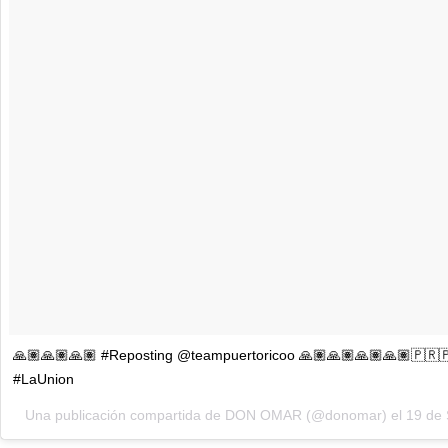
🙏🏽🙏🏽🙏🏽 #Reposting @teampuertoricoo 🙏🏽🙏🏽🙏🏽🙏🏽🇵🇷
#LaUnion
Una publicación compartida de DON OMAR (@donomar) el
19 de 