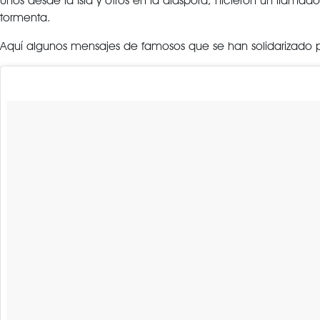
Unos desde la Isla y otros en la diáspora, hicieron un llama
tormenta.
Aquí algunos mensajes de famosos que se han solidarizado po