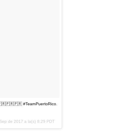
🇷🇵🇷🇵🇷 #TeamPuertoRico.
Sep de 2017 a la(s) 8:29 PDT