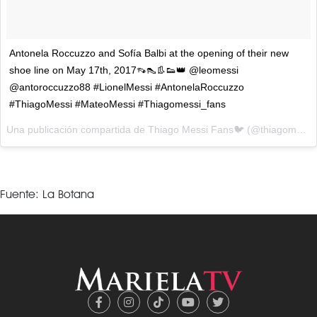
Antonela Roccuzzo and Sofía Balbi at the opening of their new
shoe line on May 17th, 2017👡👠👢👟👑 @leomessi
@antoroccuzzo88 #LionelMessi #AntonelaRoccuzzo
#ThiagoMessi #MateoMessi #Thiagomessi_fans
Una publicación compartida de Thiago Messi Fans🐦 (@thiagomessi_fans) el
Fuente: La Botana