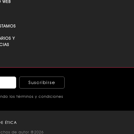
O WEB
STAMOS
RIOS Y
CIAS
Suscribirse
ndo los términos y condiciones
E ÉTICA
echos de autor ®2026