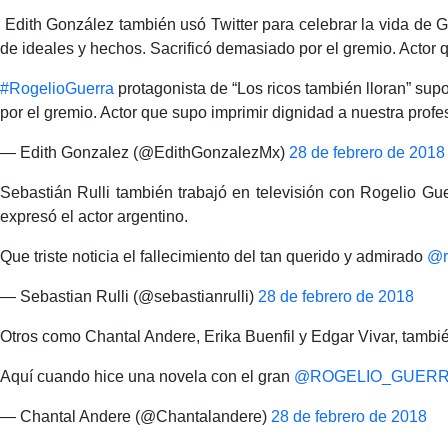
Edith González también usó Twitter para celebrar la vida de G
de ideales y hechos. Sacrificó demasiado por el gremio. Actor q
#RogelioGuerra
protagonista de “Los ricos también lloran” sup
por el gremio. Actor que supo imprimir dignidad a nuestra prof
— Edith Gonzalez (@EdithGonzalezMx)
28 de febrero de 2018
Sebastián Rulli también trabajó en televisión con Rogelio Gue
expresó el actor argentino.
Que triste noticia el fallecimiento del tan querido y admirado
@r
— Sebastian Rulli (@sebastianrulli)
28 de febrero de 2018
Otros como Chantal Andere, Erika Buenfil y Edgar Vivar, tambi
Aquí cuando hice una novela con el gran
@ROGELIO_GUER
— Chantal Andere (@Chantalandere)
28 de febrero de 2018