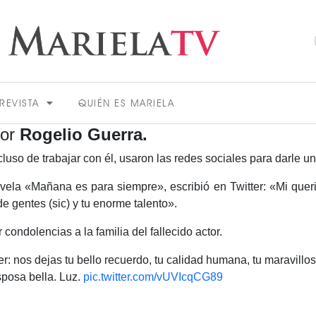
REVISTA
QUIÉN ES MARIELA
tor
Rogelio Guerra.
uso de trabajar con él, usaron las redes sociales para darle un
ovela «Mañana es para siempre», escribió en Twitter: «Mi que
e gentes (sic) y tu enorme talento».
ondolencias a la familia del fallecido actor.
ACTUALIDAD
: nos dejas tu bello recuerdo, tu calidad humana, tu maravillo
esposa bella. Luz.
pic.twitter.com/vUVIcqCG89
VER MÁS