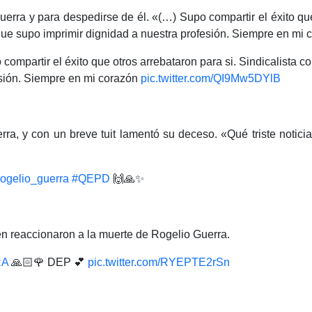
VER TODAS LAS CATEGORÍAS
uerra y para despedirse de él. «(…) Supo compartir el éxito qu
ue supo imprimir dignidad a nuestra profesión. Siempre en mi co
o compartir el éxito que otros arrebataron para si. Sindicalist
esión. Siempre en mi corazón
pic.twitter.com/QI9Mw5DYlB
rra, y con un breve tuit lamentó su deceso. «Qué triste notic
ogelio_guerra
#QEPD
🙌🙏✨
én reaccionaron a la muerte de Rogelio Guerra.
RA
🙏🏻🌹 DEP 💕
pic.twitter.com/RYEPTE2rSn