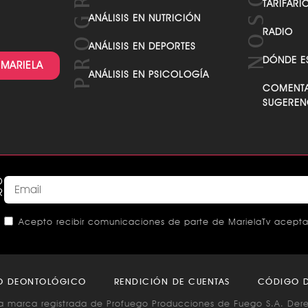
TARIFARI
ANÁLISIS EN NUTRICIÓN
RADIO
ANÁLISIS EN DEPORTES
DÓNDE E
 MARIELA
ANÁLISIS EN PSICOLOGÍA
COMENTA
SUGEREN
O
R
Acepto recibir comunicaciones de parte de MarielaTv acepta
This
field
O DEONTOLÓGICO
RENDICIÓN DE CUENTAS
CÓDIGO D
should
a marca registrada de Profuego Producciones de Fuego S.A. Der
be left