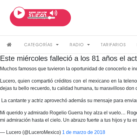
CATEGORÍAS
RADIO
TARIFARIOS
Este miércoles falleció a los 81 años el ac
Muchos famosos que tuvieron la oportunidad de conocerlo e incl
Lucero, quien compartió créditos con el mexicano en la telen
dejas tu bello recuerdo, tu calidad humana, tu maravilloso don d
La cantante y actriz aprovechó además su mensaje para enviar c
FARÁNDULA
Mi querido y admirado Rogelio Guerra hoy alza el vuelo… Roger
mi admiración hasta el cielo. Un abrazo fuerte a tus hijos y tu 
VER MÁS
— Lucero (@LuceroMexico)
1 de marzo de 2018