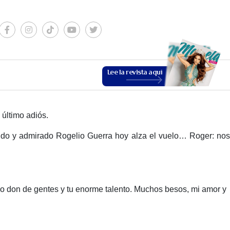
Lee la revista aquí
 último adiós.
rido y admirado Rogelio Guerra hoy alza el vuelo… Roger: nos
ESTILO DE VIDA
so don de gentes y tu enorme talento. Muchos besos, mi amor y
VER MÁS