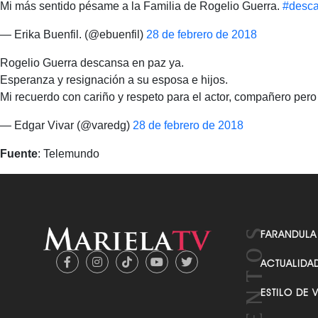
Mi más sentido pésame a la Familia de Rogelio Guerra.
#desc
— Erika Buenfil. (@ebuenfil)
28 de febrero de 2018
Rogelio Guerra descansa en paz ya.
Esperanza y resignación a su esposa e hijos.
Mi recuerdo con cariño y respeto para el actor, compañero per
— Edgar Vivar (@varedg)
28 de febrero de 2018
Fuente
: Telemundo
FARANDULA
ACTUALIDA
ESTILO DE 