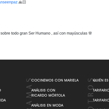
anseenpaz
🙏🏻
o sobre todo gran Ser Humano , así con mayúsculas 🌸
COCINEMOS CON MARIELA
QUIÉN ES
D
ANÁLISIS CON
TARIFARI
RICARDO MÓRTOLA
VIDA
TARIFARI
ANÁLISIS EN MODA