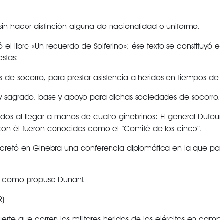
 sin hacer distinción alguna de nacionalidad o uniforme.
el libro «Un recuerdo de Solferino»; ése texto se constituyó
estas:
 de socorro, para prestar asistencia a heridos en tiempos de
 y sagrado, base y apoyo para dichas sociedades de socorro.
os al llegar a manos de cuatro ginebrinos: El general Dufour, 
 con él fueron conocidos como el “Comité de los cinco”.
ncretó en Ginebra una conferencia diplomática en la que par
al como propuso Dunant.
R)
te que corren los militares heridos de los ejércitos en camp