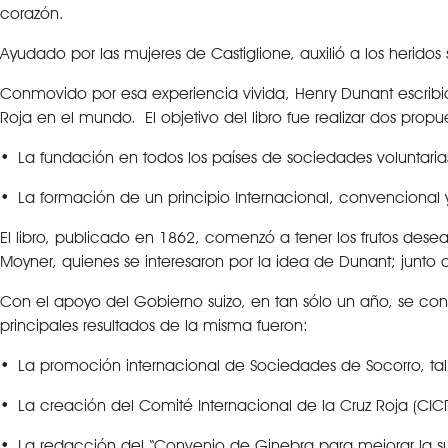
corazón.
Ayudado por las mujeres de Castiglione, auxilió a los heridos
Conmovido por esa experiencia vivida, Henry Dunant escribió 
Roja en el mundo. El objetivo del libro fue realizar dos propu
• La fundación en todos los países de sociedades voluntarias
• La formación de un principio Internacional, convencional
El libro, publicado en 1862, comenzó a tener los frutos desead
Moyner, quienes se interesaron por la idea de Dunant; junto
Con el apoyo del Gobierno suizo, en tan sólo un año, se co
principales resultados de la misma fueron:
• La promoción internacional de Sociedades de Socorro, t
• La creación del Comité Internacional de la Cruz Roja (CIC
• La redacción del “Convenio de Ginebra para mejorar la suer