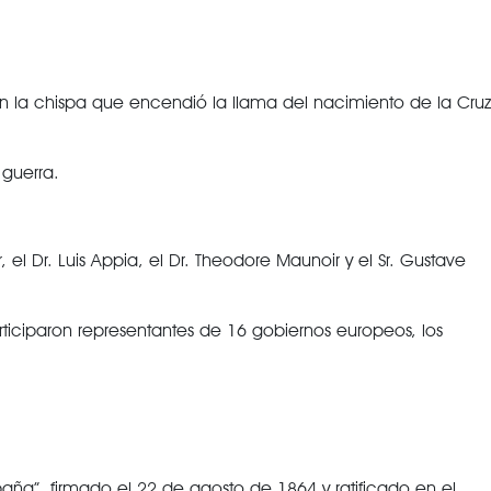
 en la chispa que encendió la llama del nacimiento de la Cruz
 guerra.
el Dr. Luis Appia, el Dr. Theodore Maunoir y el Sr. Gustave
ticiparon representantes de 16 gobiernos europeos, los
aña”, firmado el 22 de agosto de 1864 y ratificado en el