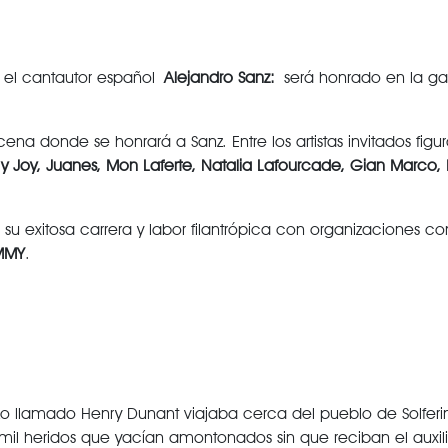
a el cantautor español
Alejandro Sanz:
será honrado en la g
na donde se honrará a Sanz. Entre los artistas invitados fig
se y Joy, Juanes, Mon Laferte, Natalia Lafourcade, Gian Marco
su exitosa carrera y labor filantrópica con organizaciones
MMY
.
zo llamado Henry Dunant viajaba cerca del pueblo de Solferi
l heridos que yacían amontonados sin que reciban el auxilio 