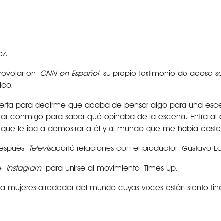
oz.
 revelar en
CNN en Español
su propio testimonio de acoso se
ico.
puerta para decirme que acaba de pensar algo para una esc
lar conmigo para saber qué opinaba de la escena. Entra al cu
l que le iba a demostrar a él y al mundo que me había cast
 después
Televisa
cortó relaciones con el productor Gustavo Lo
de
Instagram
para unirse al movimiento Times Up.
 a mujeres alrededor del mundo cuyas voces están siento fi