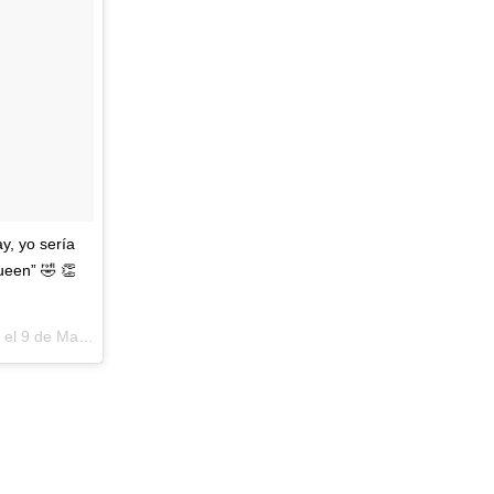
y, yo sería
ueen” 🤣 👏
 el
9 de May de 2018 a las 6:35 PDT