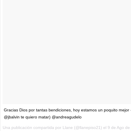
Gracias Dios por tantas bendiciones, hoy estamos un poquito mejor
@jbalvin te quiero matar) @andreagudelo
Una publicación compartida por
Llane
(@llanepiso21) el
9 de Ago de 2018