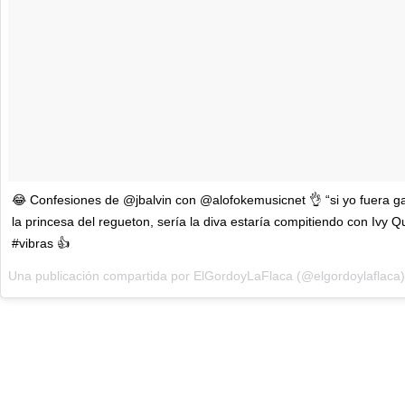
😂 Confesiones de @jbalvin con @alofokemusicnet 👌 “si yo fuera ga
la princesa del regueton, sería la diva estaría compitiendo con Ivy Q
#vibras 👍
Una publicación compartida por
ElGordoyLaFlaca
(@elgordoylaflaca)