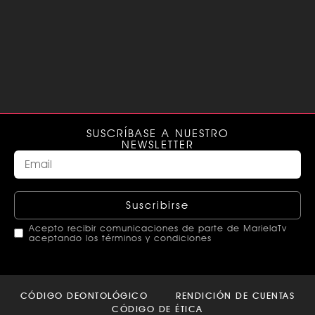
SUSCRÍBASE A NUESTRO
NEWSLETTER
Suscribirse
Acepto recibir comunicaciones de parte de MarielaTv
aceptando los términos y condiciones
This
field
CÓDIGO DEONTOLÓGICO
RENDICIÓN DE CUENTAS
should
CÓDIGO DE ÉTICA