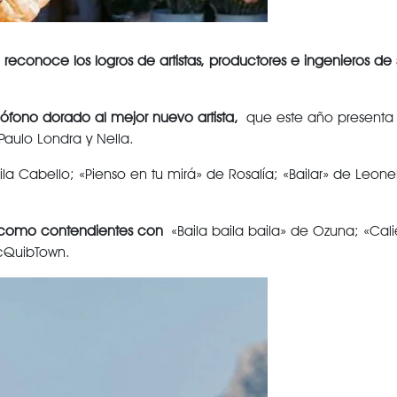
o
reconoce los logros de artistas, productores e ingenieros de
fono dorado al mejor nuevo artista,
que este año presenta 
Paulo Londra y Nella.
mila Cabello; «Pienso en tu mirá» de Rosalía; «Bailar» de Le
 como contendientes con
«Baila baila baila» de Ozuna; «Calie
ocQuibTown.