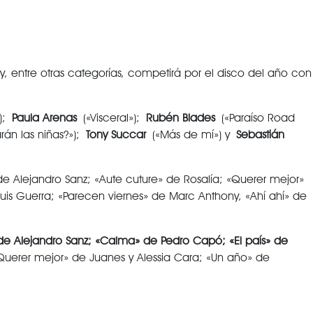
y, entre otras categorías, competirá por el disco del año con
»);
Paula Arenas
(«Visceral»);
Rubén Blades
(«Paraíso Road
án las niñas?»);
Tony Succar
(«Más de mí») y
Sebastián
de Alejandro Sanz; «Aute cuture» de Rosalía; «Querer mejor»
Luis Guerra; «Parecen viernes» de Marc Anthony, «Ahí ahí» de
e Alejandro Sanz; «Calma» de Pedro Capó; «El país» de
Querer mejor» de Juanes y Alessia Cara; «Un año» de