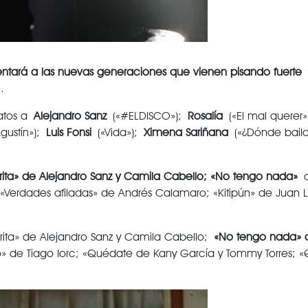
entará a las nuevas generaciones que vienen pisando fuerte
.
datos a
Alejandro Sanz
(«#ELDISCO»);
Rosalía
(«El mal querer
gustín»);
Luis Fonsi
(«Vida»);
Ximena Sariñana
(«¿Dónde bailar
rita» de Alejandro Sanz y Camila Cabello; «No tengo nada»
; «Verdades afiladas» de Andrés Calamaro; «Kitipún» de Juan 
orita» de Alejandro Sanz y Camila Cabello;
«No tengo nada» d
o» de Tiago Iorc; «Quédate de Kany García y Tommy Torres; «