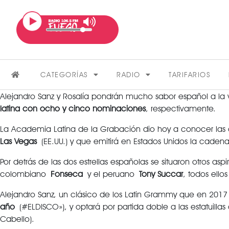
CATEGORÍAS
RADIO
TARIFARIOS
Alejandro Sanz y Rosalía pondrán mucho sabor español a la
latina con ocho y cinco nominaciones
, respectivamente.
La Academia Latina de la Grabación dio hoy a conocer las 
Las Vegas
(EE.UU.) y que emitirá en Estados Unidos la cadena 
Por detrás de las dos estrellas españolas se situaron otros
colombiano
Fonseca
y el peruano
Tony Succar
, todos ell
FARÁNDULA
Alejandro Sanz, un clásico de los Latin Grammy que en 2017
año
(#ELDISCO»), y optará por partida doble a las estatuilla
VER MÁS
Cabello).