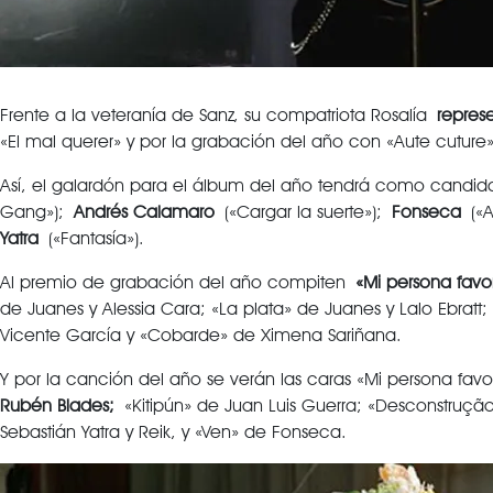
Frente a la veteranía de Sanz, su compatriota Rosalía
repres
«El mal querer» y por la grabación del año con «Aute cuture»
Así, el galardón para el álbum del año tendrá como candi
Gang»);
Andrés Calamaro
(«Cargar la suerte»);
Fonseca
(«A
Yatra
(«Fantasía»).
Al premio de grabación del año compiten
«Mi persona favo
de Juanes y Alessia Cara; «La plata» de Juanes y Lalo Ebratt
Vicente García y «Cobarde» de Ximena Sariñana.
Y por la canción del año se verán las caras «Mi persona fav
Rubén Blades;
«Kitipún» de Juan Luis Guerra; «Desconstruçã
Sebastián Yatra y Reik, y «Ven» de Fonseca.