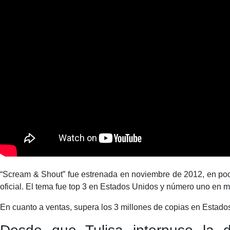
“Scream & Shout” fue estrenada en noviembre de 2012, en poc
oficial. El tema fue top 3 en Estados Unidos y número uno en 
En cuanto a ventas, supera los 3 millones de copias en Estado