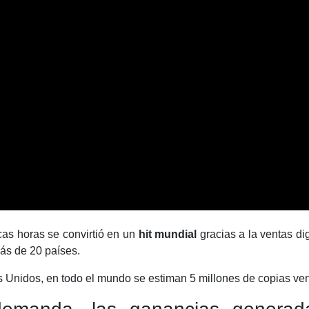
VER TODAS LAS CATEGORÍAS
as horas se convirtió en un
hit mundial
gracias a la ventas di
más de 20 países.
s Unidos, en todo el mundo se estiman 5 millones de copias ve