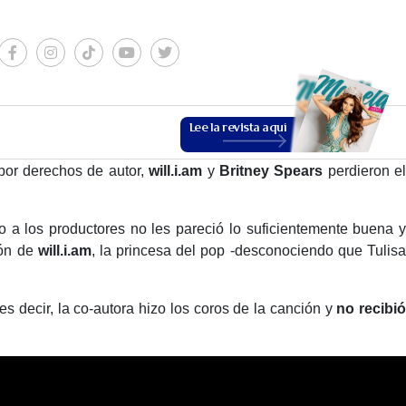
Lee la revista aquí
por derechos de autor,
will.i.am
y
Britney Spears
perdieron e
ro a los productores no les pareció lo suficientemente buena y
ión de
will.i.am
, la princesa del pop -desconociendo que Tulis
es decir, la co-autora hizo los coros de la canción y
no recibió
ESTILO DE VIDA
VER MÁS