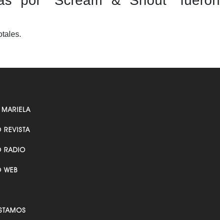
as por “Scream & Shout” fueron
otales.
 MARIELA
O REVISTA
O RADIO
O WEB
STAMOS