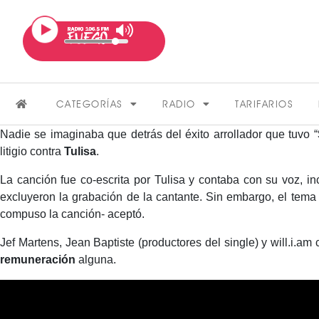
CATEGORÍAS
RADIO
TARIFARIOS
Nadie se imaginaba que detrás del éxito arrollador que tuvo “
litigio contra
Tulisa
.
La canción fue co-escrita por Tulisa y contaba con su voz, in
excluyeron la grabación de la cantante. Sin embargo, el tema
compuso la canción- aceptó.
Jef Martens, Jean Baptiste (productores del single) y will.i.a
FARÁNDULA
remuneración
alguna.
VER MÁS