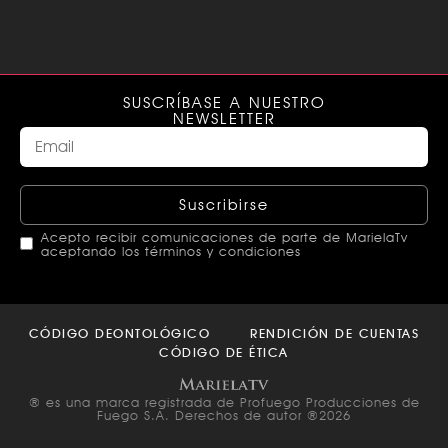
SUSCRÍBASE A NUESTRO
NEWSLETTER
Suscribirse
Acepto recibir comunicaciones de parte de MarielaTv
aceptando los términos y condiciones
This
field
CÓDIGO DEONTOLÓGICO
RENDICIÓN DE CUENTAS
should
CÓDIGO DE ÉTICA
be left
blank
® es una marca registrada de Profuego Producciones de
Fuego S.A. Derechos de autor ®2026