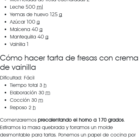
Leche
500
ml
Yemas de huevo
125
g
Azúcar
100
g
Maicena
40
g
Mantequilla
40
g
Vainilla
1
Cómo hacer tarta de fresas con crema
de vainilla
Dificultad: Fácil
Tiempo total
3
h
Elaboración
30
m
Cocción
30
m
Reposo
2
h
Comenzaremos
precalentando el horno a 170 grados
.
Estiramos la masa quebrada y forramos un molde
desmontable para tartas. Ponemos un papel de cocina por