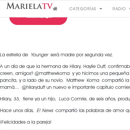
CATEGORÍAS
RADIO
La estrella de
Younger
será madre por segunda vez.
A un día de que la hermana de Hilary, Haylie Duff, confirm
FARÁNDULA
creen, amigos? @matthewkoma y yo hicimos una pequeña pri
pancita, y a lado de su novio. Matthew Koma compartió la
mamá… @hilaryduff un nuevo e importante capítulo comie
VER MÁS
Hilary, 33, tiene ya un hijo, Luca Comrie, de seis años, pr
Hace unos días,
E! News
compartió las palabras de amor que
¡Felicidades a la pareja!