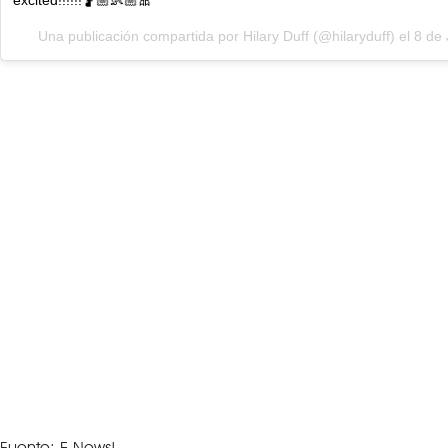
Una publicación compartida por
Hilary Duff
(@hilaryduff) el
8 de 
Fuente: E-News!