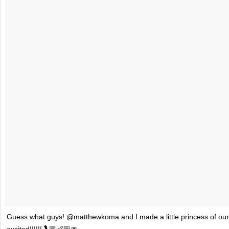
Guess what guys! @matthewkoma and I made a little princess of ou
excited!!!!!!🤰🏼👶🏼🎀