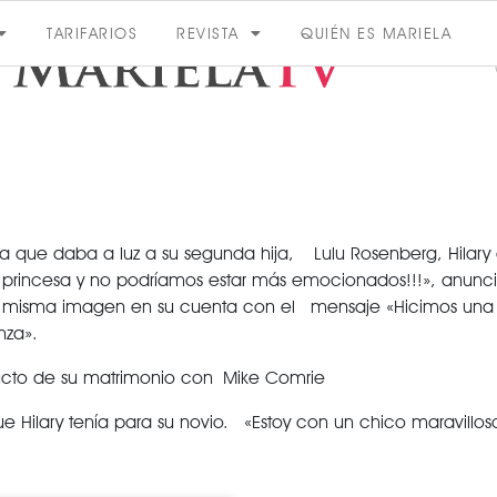
TARIFARIOS
REVISTA
QUIÉN ES MARIELA
aba que daba a luz a su segunda hija, Lulu Rosenberg, Hila
ACTUALIDAD
ncesa y no podríamos estar más emocionados!!!», anunció 
 misma imagen en su cuenta con el mensaje «Hicimos una n
nza».
VER MÁS
oducto de su matrimonio con Mike Comrie
VER TODAS LAS CATEGORÍAS
 Hilary tenía para su novio. «Estoy con un chico maravillos