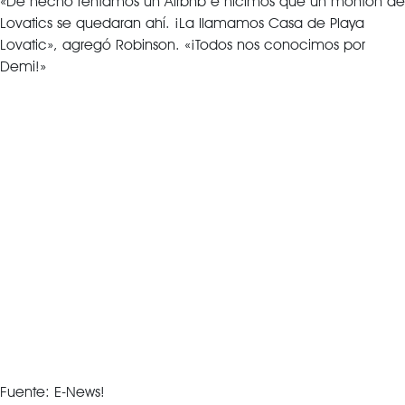
«De hecho rentamos un Airbnb e hicimos que un montón de
Lovatics se quedaran ahí. ¡La llamamos Casa de Playa
Lovatic», agregó Robinson. «¡Todos nos conocimos por
Demi!»
Fuente: E-News!