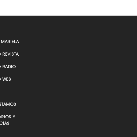
 MARIELA
O REVISTA
O RADIO
O WEB
STAMOS
RIOS Y
CIAS