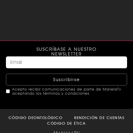
SUSCRÍBASE A NUESTRO
NEWSLETTER
Suscribirse
Acepto recibir comunicaciones de parte de MarielaTv
aceptando los términos y condiciones
This
field
CÓDIGO DEONTOLÓGICO
RENDICIÓN DE CUENTAS
should
CÓDIGO DE ÉTICA
be left