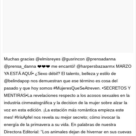
Muchas gracias @elmisreyes @gusrincon @prensadanna
@prensa_danna ❤️❤️❤️ me encantó! @harpersbazaarmx MARZO
YA ESTÁ AQUÍ• ¿Sexo débil? El talento, belleza y estilo de
@belindapop nos demuestran que ese término es cosa del
pasado y que hoy somos #MujeresQueSeAtreven. •SECRETOS Y
MENTIRAS•La revelaciones respecto a los acosos sexuales en la
industria cinmeatográfica y la decision de la mujer sobre alzar la
voz en esta edición. ¡La estación más romántica empieza este
mes! #IrisApfel nos revela su mejor secreto; cómo invocar la
energía de la primavera a su vida. En palabras de nuestra
Directora Editorial: “Los animales dejan de hivernar en sus cuevas