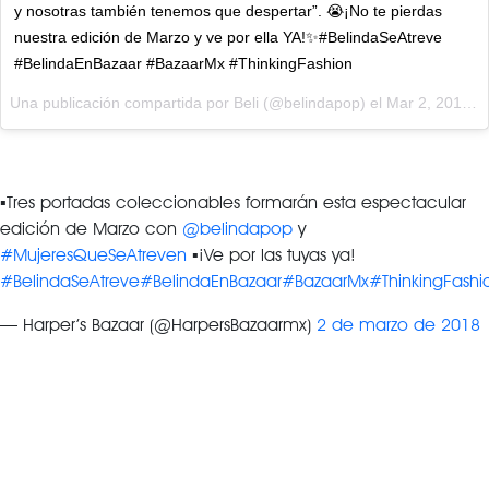
y nosotras también tenemos que despertar”. 😭¡No te pierdas
nuestra edición de Marzo y ve por ella YA!✨#BelindaSeAtreve
#BelindaEnBazaar #BazaarMx #ThinkingFashion
Una publicación compartida por
Beli
(@belindapop) el
Mar 2, 2018 at 8:14 PST
▪️Tres portadas coleccionables formarán esta espectacular
edición de Marzo con
@belindapop
y
#MujeresQueSeAtreven
▪️¡Ve por las tuyas ya!
#BelindaSeAtreve
#BelindaEnBazaar
#BazaarMx
#ThinkingFashi
— Harper’s Bazaar (@HarpersBazaarmx)
2 de marzo de 2018