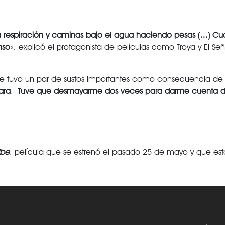
a respiración y caminas bajo el agua haciendo pesas (…) Cu
nso
«, explicó el protagonista de películas como Troya y El Se
que tuvo un par de sustos importantes como consecuencia de
ara
.
T
uve que desmayarme dos veces para darme cuenta de 
ibe
, película que se estrenó el pasado 25 de mayo y que es