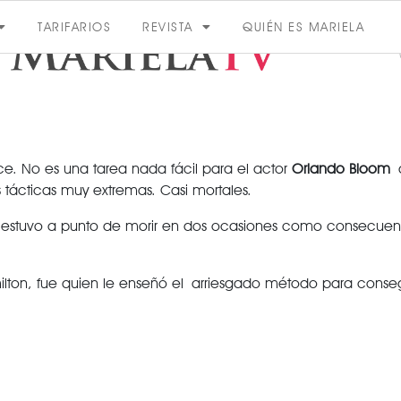
TARIFARIOS
REVISTA
QUIÉN ES MARIELA
e. No es una tarea nada fácil para el actor
Orlando Bloom
q
s tácticas muy extremas. Casi mortales.
ACTUALIDAD
ue estuvo a punto de morir en dos ocasiones como consecuen
VER MÁS
Hamilton, fue quien le enseñó el arriesgado método para cons
VER TODAS LAS CATEGORÍAS