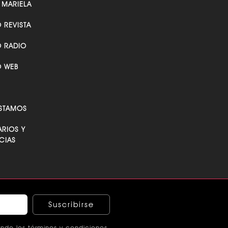
 MARIELA
O REVISTA
O RADIO
O WEB
STAMOS
RIOS Y
CIAS
Suscribirse
ndo los términos y condiciones