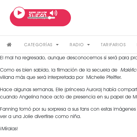
CATEGORÍAS
RADIO
TARIFARIOS
El mal ha regresado, aunque desconocemos si será para prot
Como es bien sabido, la filmación de la secuela de
Maléfi
villana más que será interpretada por Michelle Pfeiffer.
Hace algunas semanas, Elle (princesa Aurora) había compa
cuando Angelina hace acto de presencia en su papel de Ma
FARÁNDULA
Fanning tomó por su sorpresa a sus fans con estas imágene
ver a una Jolie divertirse como niña.
¡Míralas!
VER MÁS