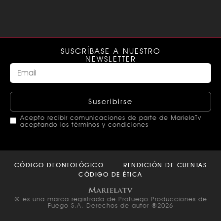
SUSCRÍBASE A NUESTRO
NEWSLETTER
Suscribirse
Acepto recibir comunicaciones de parte de MarielaTv
aceptando los términos y condiciones
This
field
CÓDIGO DEONTOLÓGICO
RENDICIÓN DE CUENTAS
should
CÓDIGO DE ÉTICA
be left
blank
® es una marca registrada de Profuego Producciones de
Fuego S.A. Derechos de autor ®2026