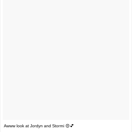
Awww look at Jordyn and Stormi 😍💕