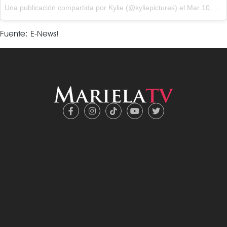
Una publicación compartida por
Kylie
(@kyliepictures) el
Mar 10, 2018 at 2:02 PST
Fuente: E-News!