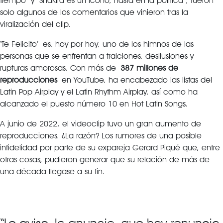
tiempo” y “Shakira es un icono, hasta en la política”, fueron
solo algunos de los comentarios que vinieron tras la
viralización del clip.
‘Te Felicito’ es, hoy por hoy, uno de los himnos de las
personas que se enfrentan a traiciones, desilusiones y
rupturas amorosas. Con más de
387 millones de
reproducciones
en YouTube, ha encabezado las listas del
Latin Pop Airplay y el Latin Rhythm Airplay, así como ha
alcanzado el puesto número 10 en Hot Latin Songs.
A junio de 2022, el videoclip tuvo un gran aumento de
reproducciones. ¿La razón? Los rumores de una posible
infidelidad por parte de su expareja Gerard Piqué que, entre
otras cosas, pudieron generar que su relación de más de
una década llegase a su fin.
Reproductor
Media error: Format(s) not supported or
source(s) not found
de
vídeo
Descargar archivo: https://marielatv.com/wp-