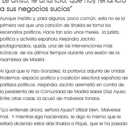
“Le aviso, le anuncio, que hoy renuncio
content/uploads/2022/11/313969458_178114154799103_3284822885817935779_n.mp4?
_=1
a sus negocios sucios”
Aunque insólito y, para algunos, poco común, esta no es la
primera vez que una canción de Shakira se toma los
escenarios políticos. Hace tan solo unos meses, la jurista,
política y activista española Alejandra Jacinto
protagonizaba, quizás, una de las intervenciones más
icónicas de los últimos tiempos durante una sesión de la
Asamblea de Madrid.
Al igual que lo hizo González, la portavoz adjunta de Unidas
Podemos -espacio político y coalición electoral española de
partidos políticos- Alejandra Jacinto arremetió en contra de
la presidenta de la Comunidad de Madrid Isabel Díaz Ayuso.
Entre otras cosas, la acusó de malversar fondos.
“¿Lo entiende ahora, señora Ayuso? Utilizar bien. Malversar
mal. Y mientras siga haciéndolo, le digo lo mismo que le
estará diciendo estos días Shakira a Piqué, que le ha pasado