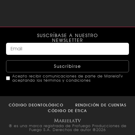
SUSCRÍBASE A NUESTRO
NEWSLETTER
Suscribirse
Acepto recibir comunicaciones de parte de MarielaTv
aceptando los términos y condiciones
This
field
CÓDIGO DEONTOLÓGICO
RENDICIÓN DE CUENTAS
should
CÓDIGO DE ÉTICA
be left
blank
® es una marca registrada de Profuego Producciones de
Fuego S.A. Derechos de autor ®2026