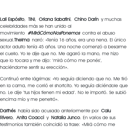
Lali Espósito
,
TINI
,
Oriana Sabatini
,
Chino Darín
y muchas
celebridades más se han unido al
movimiento
#MiráCómoNosPonemos
contra el abuso
sexual.
Thelma
narró: «Tenía 16 años, era una nena. El único
actor adulto tenía 45 años. Una noche comenzó a besarme
el cuello. Yo le dije que no. Me agarró la mano, me hizo
que lo tocara y me dijo: ‘mirá cómo me ponés’,
haciéndome sentir su erección».
Continuó entre lágrimas: «Yo seguía diciendo que no. Me tiró
en la cama, me corrió el shortcito. Yo seguía diciéndole que
no. Le dije ‘tus hijos tienen mi edad’. No le importó. Se subió
encima mío y me penetró».
Darthés
había sido acusado anteriormente por
Calu
Rivero
,
Anita Coacci
y
Natalia Junco
. En varios de sus
testimonios también coincidió la frase: «Mirá cómo me