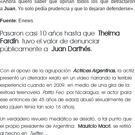
«Ahora quiero saber qué opinan todos los que detractaron
a
Juan
. Yo solo pedía prudencia y que lo dejaran defenderse».
Fuente
: Enews
Pasaron casi 10 años hasta que
Thelma
Fardín
tuvo el valor de denunciar
públicamente a
Juan Darthés
.
Con el apoyo de la agrupación
Actrices Argentinas
,
la actriz
presentó un aterrador relato en un video narrando la terrible
experiencia cuando en 2009, en medio de una gira de la
exitosa telenovela
Patito Feo
por Nicaragua, el actor (para
ese entonces de 45 años de edad) abusó sexualmente de
ella (quien tenía tan solo 16 años).
Un verdadero revuelo mediático se desató, a tal punto que
el propio presidente de Argentina:
Mauricio Macri
, se refirió
al hecho en
Twitter
…